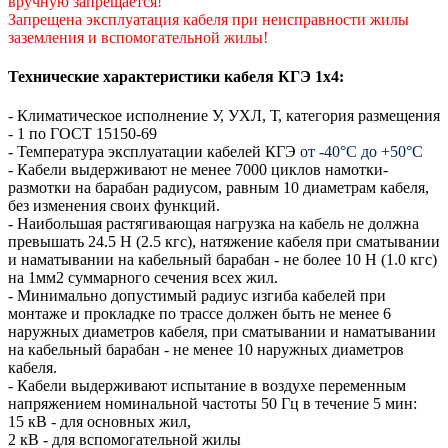
вручную запрещается!
Запрещена эксплуатация кабеля при неисправности жилы
заземления и вспомогательной жилы!
Технические характеристики кабеля КГЭ 1х4:
- Климатическое исполнение У, УХЛ, Т, категория размещения
- 1 по ГОСТ 15150-69
- Температура эксплуатации кабелей КГЭ
от -40°С до +50°С
- Кабели выдерживают не менее 7000 циклов намотки-
размотки на барабан радиусом, равным 10 диаметрам кабеля,
без изменения своих функций.
- Наибольшая растягивающая нагрузка на кабель не должна
превышать 24.5 Н (2.5 кгс), натяжение кабеля при сматывании
и наматывании на кабельный барабан - не более 10 Н (1.0 кгс)
на 1мм2 суммарного сечения всех жил.
- Минимально допустимый радиус изгиба кабелей при
монтаже и прокладке по трассе должен быть не менее 6
наружных диаметров кабеля, при сматывании и наматывании
на кабельный барабан - не менее 10 наружных диаметров
кабеля.
- Кабели выдерживают испытание в воздухе переменным
напряжением номинальной частоты 50 Гц в течение 5 мин:
15 кВ - для основных жил,
2 кВ - для вспомогательной жилы