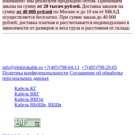
Внимание! Мы реализуем продукцию оптом. Принимаем
заказы на сумму
от 20 тысяч рублей.
Доставка заказов на
сумму
от 40 000 рублей
по Москве и до 10 км от МКАД
осуществляется бесплатно. При сумме заказа до 40 000
рублей, доставка платная и рассчитывается индивидуально в
зависимости от размеров и веса груза и расстояния от склада.
Группа компаний "Электрокабель"
125480, Москва, Туристская ул, д.25, корп.1, оф. 21
info@elektrokable.ru
+7(495)798-04-13
+7(495)798-29-05
Политика конфиденциальности
Соглашение об обработке
персональных данных
Кабель КГ
Кабель ВВГ
Кабель ВВГнг
Кабель ВБбШв, ВБШв