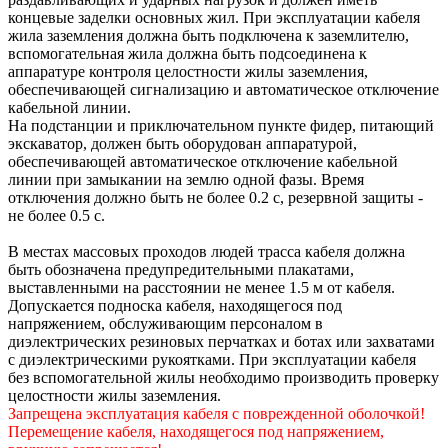
концевые заделки основных жил. При эксплуатации кабеля
жила заземления должна быть подключена к заземлителю,
вспомогательная жила должна быть подсоединена к
аппаратуре контроля целостности жилы заземления,
обеспечивающей сигнализацию и автоматическое отключение
кабельной линии.
На подстанции и приключательном пункте фидер, питающий
экскаватор, должен быть оборудован аппаратурой,
обеспечивающей автоматическое отключение кабельной
линии при замыкании на землю одной фазы. Время
отключения должно быть не более 0.2 с, резервной защиты -
не более 0.5 с.
В местах массовых проходов людей трасса кабеля должна
быть обозначена предупредительными плакатами,
выставленными на расстоянии не менее 1.5 м от кабеля.
Допускается подноска кабеля, находящегося под
напряжением, обслуживающим персоналом в
диэлектрических резиновых перчатках и ботах или захватами
с диэлектрическими рукоятками. При эксплуатации кабеля
без вспомогательной жилы необходимо производить проверку
целостности жилы заземления.
Запрещена эксплуатация кабеля с поврежденной оболочкой!
Перемещение кабеля, находящегося под напряжением,