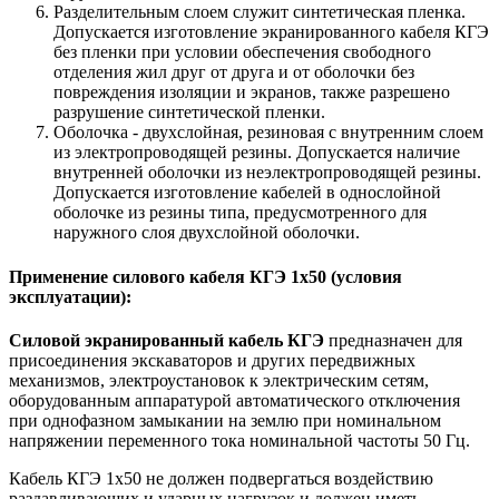
Разделительным слоем служит синтетическая пленка.
Допускается изготовление экранированного кабеля КГЭ
без пленки при условии обеспечения свободного
отделения жил друг от друга и от оболочки без
повреждения изоляции и экранов, также разрешено
разрушение синтетической пленки.
Оболочка - двухслойная, резиновая с внутренним слоем
из электропроводящей резины. Допускается наличие
внутренней оболочки из неэлектропроводящей резины.
Допускается изготовление кабелей в однослойной
оболочке из резины типа, предусмотренного для
наружного слоя двухслойной оболочки.
Применение силового кабеля КГЭ 1х50 (условия
эксплуатации):
Силовой экранированный кабель КГЭ
предназначен для
присоединения экскаваторов и других передвижных
механизмов, электроустановок к электрическим сетям,
оборудованным аппаратурой автоматического отключения
при однофазном замыкании на землю при номинальном
напряжении переменного тока номинальной частоты 50 Гц.
Кабель КГЭ 1х50 не должен подвергаться воздействию
раздавливающих и ударных нагрузок и должен иметь