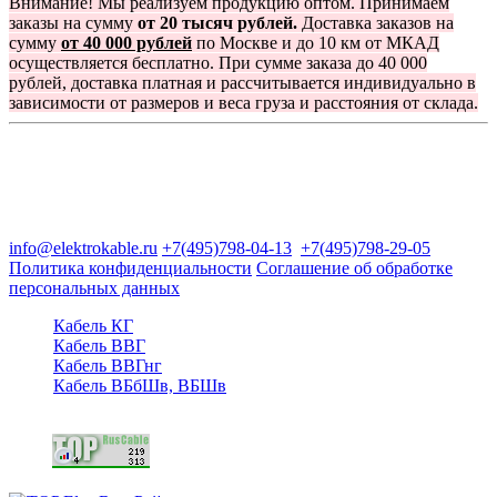
Внимание! Мы реализуем продукцию оптом. Принимаем
заказы на сумму
от 20 тысяч рублей.
Доставка заказов на
сумму
от 40 000 рублей
по Москве и до 10 км от МКАД
осуществляется бесплатно. При сумме заказа до 40 000
рублей, доставка платная и рассчитывается индивидуально в
зависимости от размеров и веса груза и расстояния от склада.
Группа компаний "Электрокабель"
125480, Москва, Туристская ул, д.25, корп.1, оф. 21
info@elektrokable.ru
+7(495)798-04-13
+7(495)798-29-05
Политика конфиденциальности
Соглашение об обработке
персональных данных
Кабель КГ
Кабель ВВГ
Кабель ВВГнг
Кабель ВБбШв, ВБШв