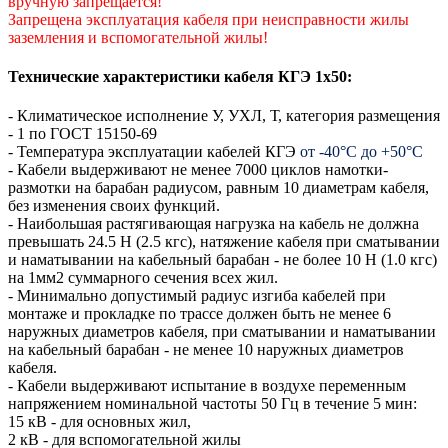
вручную запрещается!
Запрещена эксплуатация кабеля при неисправности жилы
заземления и вспомогательной жилы!
Технические характеристики кабеля КГЭ 1х50:
- Климатическое исполнение У, УХЛ, Т, категория размещения
- 1 по ГОСТ 15150-69
- Температура эксплуатации кабелей КГЭ
от -40°С до +50°С
- Кабели выдерживают не менее 7000 циклов намотки-
размотки на барабан радиусом, равным 10 диаметрам кабеля,
без изменения своих функций.
- Наибольшая растягивающая нагрузка на кабель не должна
превышать 24.5 Н (2.5 кгс), натяжение кабеля при сматывании
и наматывании на кабельный барабан - не более 10 Н (1.0 кгс)
на 1мм2 суммарного сечения всех жил.
- Минимально допустимый радиус изгиба кабелей при
монтаже и прокладке по трассе должен быть не менее 6
наружных диаметров кабеля, при сматывании и наматывании
на кабельный барабан - не менее 10 наружных диаметров
кабеля.
- Кабели выдерживают испытание в воздухе переменным
напряжением номинальной частоты 50 Гц в течение 5 мин:
15 кВ - для основных жил,
2 кВ - для вспомогательной жилы