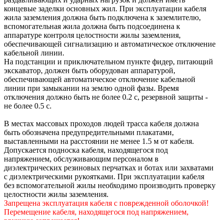
концевые заделки основных жил. При эксплуатации кабеля
жила заземления должна быть подключена к заземлителю,
вспомогательная жила должна быть подсоединена к
аппаратуре контроля целостности жилы заземления,
обеспечивающей сигнализацию и автоматическое отключение
кабельной линии.
На подстанции и приключательном пункте фидер, питающий
экскаватор, должен быть оборудован аппаратурой,
обеспечивающей автоматическое отключение кабельной
линии при замыкании на землю одной фазы. Время
отключения должно быть не более 0.2 с, резервной защиты -
не более 0.5 с.
В местах массовых проходов людей трасса кабеля должна
быть обозначена предупредительными плакатами,
выставленными на расстоянии не менее 1.5 м от кабеля.
Допускается подноска кабеля, находящегося под
напряжением, обслуживающим персоналом в
диэлектрических резиновых перчатках и ботах или захватами
с диэлектрическими рукоятками. При эксплуатации кабеля
без вспомогательной жилы необходимо производить проверку
целостности жилы заземления.
Запрещена эксплуатация кабеля с поврежденной оболочкой!
Перемещение кабеля, находящегося под напряжением,