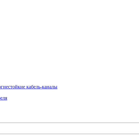
огнестойкие кабель-каналы
еля