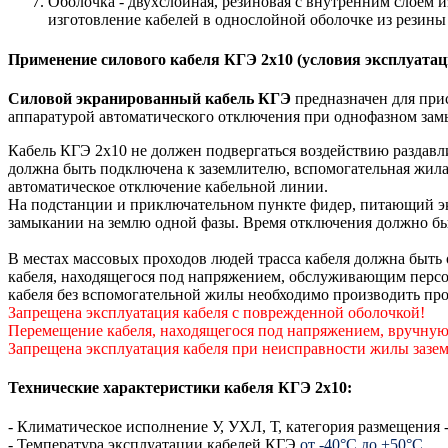
Оболочка - двухслойная, резиновая с внутренним слоем 
изготовление кабелей в однослойной оболочке из резины
Применение силового кабеля КГЭ 2х10 (условия эксплуатац
Силовой экранированный кабель КГЭ
предназначен для при
аппаратурой автоматического отключения при однофазном зам
Кабель КГЭ 2х10 не должен подвергаться воздействию раздавл
должна быть подключена к заземлителю, вспомогательная жил
автоматическое отключение кабельной линии.
На подстанции и приключательном пункте фидер, питающий эк
замыкании на землю одной фазы. Время отключения должно быть 
В местах массовых проходов людей трасса кабеля должна быть 
кабеля, находящегося под напряжением, обслуживающим персон
кабеля без вспомогательной жилы необходимо производить про
Запрещена эксплуатация кабеля с поврежденной оболочкой!
Перемещение кабеля, находящегося под напряжением, вручную
Запрещена эксплуатация кабеля при неисправности жилы зазе
Технические характеристики кабеля КГЭ 2х10:
- Климатическое исполнение У, УХЛ, Т, категория размещения 
- Температура эксплуатации кабелей КГЭ
от -40°С до +50°С