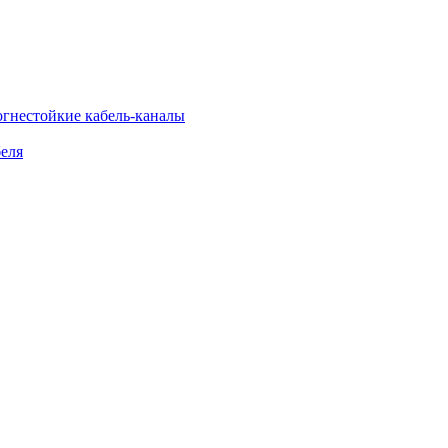
огнестойкие кабель-каналы
еля