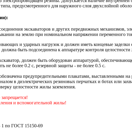
из электропроводящей резины. Допускается наличие внутренней
 типа, предусмотренного для наружного слоя двухслойной оболо
ии):
соединения экскаваторов и других передвижных механизмов, эл
ыкании на землю при номинальном напряжении переменного ток
ивающих и ударных нагрузок и должен иметь концевые заделки 
а должна быть подсоединена к аппаратуре контроля целостност
скаватор, должен быть оборудован аппаратурой, обеспечивающ
не более 0.2 с, резервной защиты - не более 0.5 с.
обозначена предупредительными плакатами, выставленными на ра
алом в диэлектрических резиновых перчатках и ботах или захв
верку целостности жилы заземления.
 запрещается!
мления и вспомогательной жилы!
- 1 по ГОСТ 15150-69