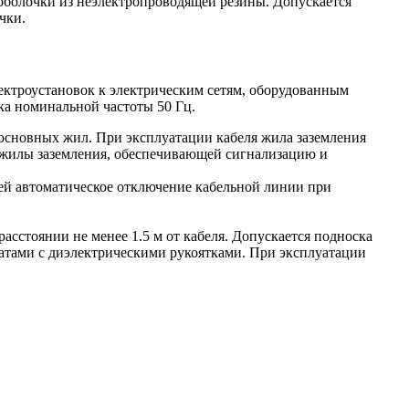
 оболочки из неэлектропроводящей резины. Допускается
чки.
ектроустановок к электрическим сетям, оборудованным
а номинальной частоты 50 Гц.
основных жил. При эксплуатации кабеля жила заземления
и жилы заземления, обеспечивающей сигнализацию и
ей автоматическое отключение кабельной линии при
сстоянии не менее 1.5 м от кабеля. Допускается подноска
атами с диэлектрическими рукоятками. При эксплуатации