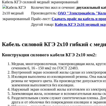
Кабель КГЭ силовой медный экранированный
Количество жил и сечение:
двухжильный каб
Производитель:
ОАО "Электрокабель "Коль
Прайс-лист:
Скачать прайс на кабель и про
Другой товар:
Кабель КГЭ 2x16 медный эк
Кабель силовой КГЭ 2х10 гибкий с мед
Конструкция силового кабеля КГЭ 2х10 мм2:
Медная, многопроволочная, токопроводящая жила, кругл
сечением 6, 16 - 150 мм2 по ГОСТ 22483.
Внутренний экран основной жилы сделан из электропро
Изоляция выполнена из изоляционной резины. Она накла
резины не черного цвета. На производстве допускается
заземления выполняется без изоляции.
Наружный экран основной жилы изготовлен из электроп
Заземляющая жила, основные и вспомогательная жилы с
Разделительным слоем служит синтетическая пленка. Доп
друга и от оболочки без повреждения изоляции и экрано