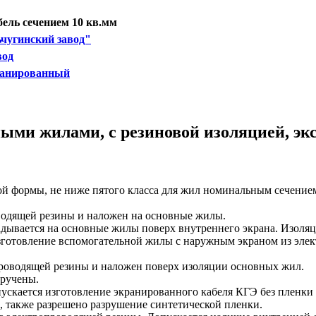
ель сечением 10 кв.мм
чугинский завод"
вод
ранированный
ными жилами, с резиновой изоляцией, э
ой формы, не ниже пятого класса для жил номинальным сечение
водящей резины и наложен на основные жилы.
дывается на основные жилы поверх внутреннего экрана. Изоля
 изготовление вспомогательной жилы с наружным экраном из эл
роводящей резины и наложен поверх изоляции основных жил.
кручены.
ускается изготовление экранированного кабеля КГЭ без пленки 
в, также разрешено разрушение синтетической пленки.