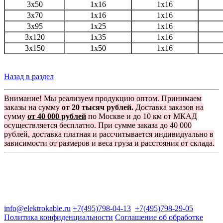
3х50
1х16
1х16
3х70
1х16
1х16
3х95
1х25
1х16
3х120
1х35
1х16
3х150
1х50
1х16
Назад в раздел
Внимание! Мы реализуем продукцию оптом. Принимаем
заказы на сумму
от 20 тысяч рублей.
Доставка заказов на
сумму
от 40 000 рублей
по Москве и до 10 км от МКАД
осуществляется бесплатно. При сумме заказа до 40 000
рублей, доставка платная и рассчитывается индивидуально в
зависимости от размеров и веса груза и расстояния от склада.
Группа компаний "Электрокабель"
125480, Москва, Туристская ул, д.25, корп.1, оф. 21
info@elektrokable.ru
+7(495)798-04-13
+7(495)798-29-05
Политика конфиденциальности
Соглашение об обработке