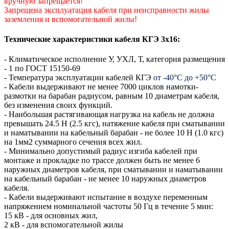
вручную запрещается!
Запрещена эксплуатация кабеля при неисправности жилы
заземления и вспомогательной жилы!
Технические характеристики кабеля КГЭ 3х16:
- Климатическое исполнение У, УХЛ, Т, категория размещения
- 1 по ГОСТ 15150-69
- Температура эксплуатации кабелей КГЭ
от -40°С до +50°С
- Кабели выдерживают не менее 7000 циклов намотки-
размотки на барабан радиусом, равным 10 диаметрам кабеля,
без изменения своих функций.
- Наибольшая растягивающая нагрузка на кабель не должна
превышать 24.5 Н (2.5 кгс), натяжение кабеля при сматывании
и наматывании на кабельный барабан - не более 10 Н (1.0 кгс)
на 1мм2 суммарного сечения всех жил.
- Минимально допустимый радиус изгиба кабелей при
монтаже и прокладке по трассе должен быть не менее 6
наружных диаметров кабеля, при сматывании и наматывании
на кабельный барабан - не менее 10 наружных диаметров
кабеля.
- Кабели выдерживают испытание в воздухе переменным
напряжением номинальной частоты 50 Гц в течение 5 мин:
15 кВ - для основных жил,
2 кВ - для вспомогательной жилы