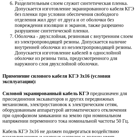
Разделительным слоем служит синтетическая пленка.
Допускается изготовление экранированного кабеля КГЭ
без пленки при условии обеспечения свободного
отделения жил друг от друга и от оболочки без
повреждения изоляции и экранов, также разрешено
разрушение синтетической пленки.
Оболочка - двухслойная, резиновая с внутренним слоем
из электропроводящей резины. Допускается наличие
внутренней оболочки из неэлектропроводящей резины.
Допускается изготовление кабелей в однослойной
оболочке из резины типа, предусмотренного для
наружного слоя двухслойной оболочки.
Применение силового кабеля КГЭ 3х16 (условия
эксплуатации):
Силовой экранированный кабель КГЭ
предназначен для
присоединения экскаваторов и других передвижных
механизмов, электроустановок к электрическим сетям,
оборудованным аппаратурой автоматического отключения
при однофазном замыкании на землю при номинальном
напряжении переменного тока номинальной частоты 50 Гц.
Кабель КГЭ 3х16 не должен подвергаться воздействию
раздавливающих и ударных нагрузок и должен иметь