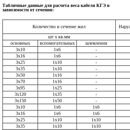
Табличные данные для расчета веса кабеля КГЭ в
зависимости от сечения:
Количество и сечение жил
Нару
шт х кв.мм
основных
вспомогательных
заземления
3х10
1х6
-
3х16
1х6
-
3х25
1х10
-
3х35
1х10
-
3х50
1х16
-
3х70
1х16
-
3х95
1х25
-
3х120
1х35
-
3х150
1х50
-
3х10
1х6
1х6
3х16
1х6
1х6
3х25
1х10
1х10
3х35
1х10
1х10