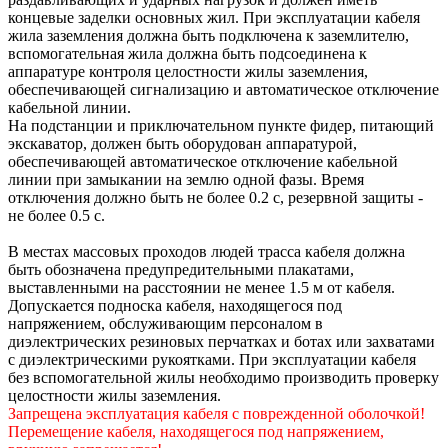
концевые заделки основных жил. При эксплуатации кабеля
жила заземления должна быть подключена к заземлителю,
вспомогательная жила должна быть подсоединена к
аппаратуре контроля целостности жилы заземления,
обеспечивающей сигнализацию и автоматическое отключение
кабельной линии.
На подстанции и приключательном пункте фидер, питающий
экскаватор, должен быть оборудован аппаратурой,
обеспечивающей автоматическое отключение кабельной
линии при замыкании на землю одной фазы. Время
отключения должно быть не более 0.2 с, резервной защиты -
не более 0.5 с.
В местах массовых проходов людей трасса кабеля должна
быть обозначена предупредительными плакатами,
выставленными на расстоянии не менее 1.5 м от кабеля.
Допускается подноска кабеля, находящегося под
напряжением, обслуживающим персоналом в
диэлектрических резиновых перчатках и ботах или захватами
с диэлектрическими рукоятками. При эксплуатации кабеля
без вспомогательной жилы необходимо производить проверку
целостности жилы заземления.
Запрещена эксплуатация кабеля с поврежденной оболочкой!
Перемещение кабеля, находящегося под напряжением,