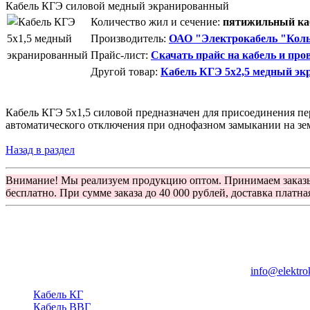
Кабель КГЭ силовой медный экранированный
Количество жил и сечение:
пятижильный каб
Производитель:
ОАО "Электрокабель "Коль
Прайс-лист:
Скачать прайс на кабель и про
Другой товар:
Кабель КГЭ 5x2,5 медный э
Кабель КГЭ 5x1,5 силовой предназначен для присоединения пе
автоматического отключения при однофазном замыкании на зе
Назад в раздел
Внимание! Мы реализуем продукцию оптом. Принимаем заказ
бесплатно. При сумме заказа до 40 000 рублей, доставка платна
Группа компаний "Электрокабель"
125480, Москва, Туристская ул, д.25, корп.1, оф. 21
info@elektro
Кабель КГ
Кабель ВВГ