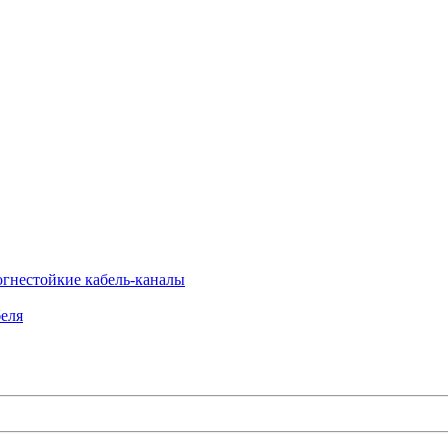
огнестойкие кабель-каналы
еля