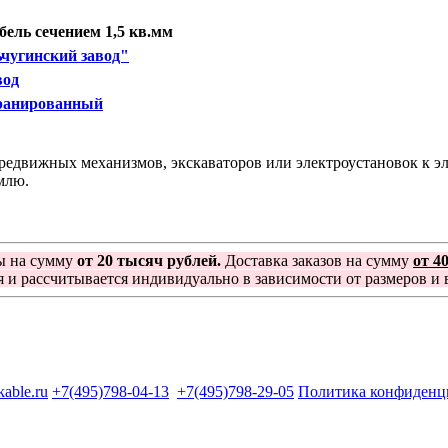
ель сечением 1,5 кв.мм
чугинский завод"
вод
кранированный
редвижных механизмов, экскаваторов или электроустановок к э
млю.
ы на сумму
от 20 тысяч рублей.
Доставка заказов на сумму
от 4
я и рассчитывается индивидуально в зависимости от размеров и в
kable.ru
+7(495)798-04-13
+7(495)798-29-05
Политика конфиденц