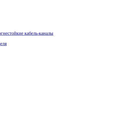
огнестойкие кабель-каналы
еля