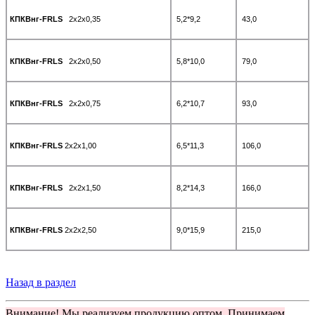
КПКВнг-FRLS
2х2х0,35
5,2*9,2
43,0
КПКВнг-FRLS
2х2х0,50
5,8*10,0
79,0
КПКВнг-FRLS
2х2х0,75
6,2*10,7
93,0
КПКВнг-FRLS
2х2х1,00
6,5*11,3
106,0
КПКВнг-FRLS
2х2х1,50
8,2*14,3
166,0
КПКВнг-FRLS
2х2х2,50
9,0*15,9
215,0
Назад в раздел
Внимание! Мы реализуем продукцию оптом. Принимаем