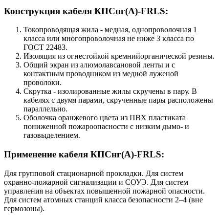
Конструкция кабеля КПСнг(А)-FRLS:
Токопроводящая жила - медная, однопроволочная 1
класса или многопроволочная не ниже 3 класса по
ГОСТ 22483.
Изоляция из огнестойкой кремнийорганической резины.
Общий экран из алюмолавсановой ленты и с
контактным проводником из медной луженой
проволоки.
Скрутка - изолированные жилы скручены в пару. В
кабелях с двумя парами, скрученные пары расположены
параллельно.
Оболочка оранжевого цвета из ПВХ пластиката
пониженной пожароопасности с низким дымо- и
газовыделением.
Применение кабеля КПСнг(А)-FRLS:
Для групповой стационарной прокладки. Для систем
охранно-пожарной сигнализации и СОУЭ. Для систем
управления на объектах повышенной пожарной опасности.
Для систем атомных станций класса безопасности 2–4 (вне
гермозоны).