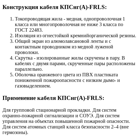
Конструкция кабеля КПСнг(А)-FRLS:
Токопроводящая жила - медная, однопроволочная 1
класса или многопроволочная не ниже 3 класса по
ГОСТ 22483.
Изоляция из огнестойкой кремнийорганической резины.
Общий экран из алюмолавсановой ленты и с
контактным проводником из медной луженой
проволоки.
Скрутка - изолированные жилы скручены в пару. В
кабелях с двумя парами, скрученные пары расположены
параллельно.
Оболочка оранжевого цвета из ПВХ пластиката
пониженной пожароопасности с низким дымо- и
газовыделением.
Применение кабеля КПСнг(А)-FRLS:
Для групповой стационарной прокладки. Для систем
охранно-пожарной сигнализации и СОУЭ. Для систем
управления на объектах повышенной пожарной опасности.
Для систем атомных станций класса безопасности 2–4 (вне
гермозоны).