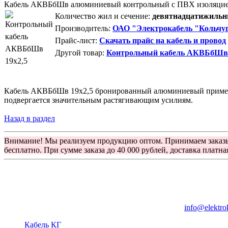
Кабель АКВБбШв алюминиевый контрольный с ПВХ изоляци
Количество жил и сечение:
девятнадцатижильны
Производитель:
ОАО "Электрокабель "Кольчуг
Прайс-лист:
Скачать прайс на кабель и провод
Другой товар:
Контрольный кабель АКВБбШв
Кабель АКВБбШв 19х2,5 бронированный алюминиевый применяет
подвергается значительным растягивающим усилиям.
Назад в раздел
Внимание! Мы реализуем продукцию оптом. Принимаем заказ
бесплатно. При сумме заказа до 40 000 рублей, доставка платна
Группа компаний "Электрокабель"
125480, Москва, Туристская ул, д.25, корп.1, оф. 21
info@elektro
Кабель КГ