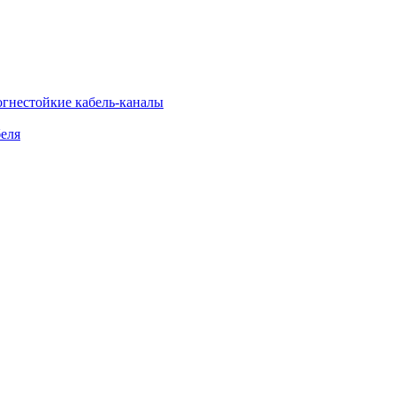
огнестойкие кабель-каналы
еля