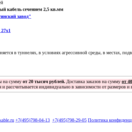
ей
й кабель сечением 2,5 кв.мм
инский завод"
 27х1
ся в туннелях, в условиях агрессивной среды, в местах, под
ы на сумму
от 20 тысяч рублей.
Доставка заказов на сумму
от 4
я и рассчитывается индивидуально в зависимости от размеров и в
kable.ru
+7(495)798-04-13
+7(495)798-29-05
Политика конфиденц