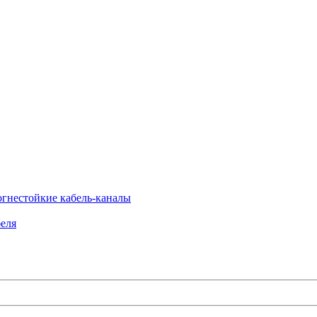
огнестойкие кабель-каналы
еля