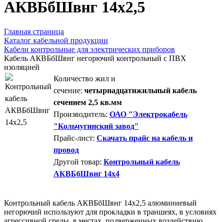
АКВБбШвнг 14х2,5
Главная страница
Каталог кабельной продукции
Кабели контрольные для электрических приборов
Кабель АКВБбШвнг негорючий контрольный с ПВХ
изоляцией
Количество жил и
сечение:
четырнадцатижильный кабель
сечением 2,5 кв.мм
Производитель:
ОАО "Электрокабель
"Кольчугинский завод"
Прайс-лист:
Скачать прайс на кабель и
провод
Другой товар:
Контрольный кабель
АКВБбШвнг 14х4
Контрольный кабель АКВБбШвнг 14х2,5 алюминиевый
негорючий используют для прокладки в траншеях, в условиях
агрессивной среды, в местах, подверженных воздействию