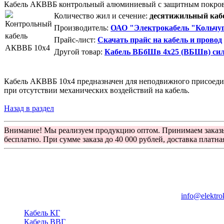
Кабель АКВВБ контрольный алюминиевый с защитным покро
Количество жил и сечение:
десятижильный кабе
Производитель:
ОАО "Электрокабель "Кольчуг
Прайс-лист:
Скачать прайс на кабель и провод
Другой товар:
Кабель ВБбШв 4х25 (ВБШв) си
Кабель АКВВБ 10х4 предназначен для неподвижного присоедине
при отсутствии механических воздействий на кабель.
Назад в раздел
Внимание! Мы реализуем продукцию оптом. Принимаем заказ
бесплатно. При сумме заказа до 40 000 рублей, доставка платна
Группа компаний "Электрокабель"
125480, Москва, Туристская ул, д.25, корп.1, оф. 21
info@elektro
Кабель КГ
Кабель ВВГ