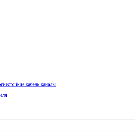
огнестойкие кабель-каналы
еля