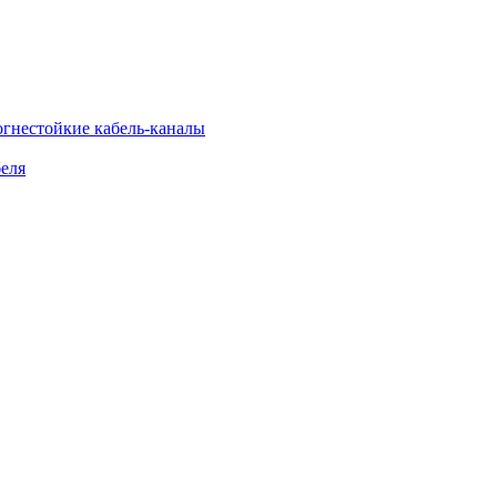
огнестойкие кабель-каналы
еля