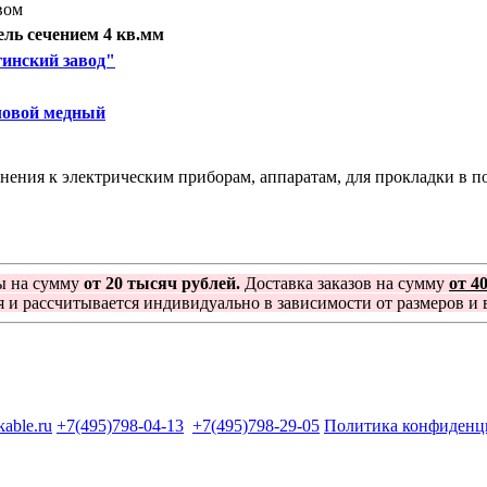
вом
ль сечением 4 кв.мм
инский завод"
ловой медный
ния к электрическим приборам, аппаратам, для прокладки в пом
ы на сумму
от 20 тысяч рублей.
Доставка заказов на сумму
от 4
я и рассчитывается индивидуально в зависимости от размеров и в
kable.ru
+7(495)798-04-13
+7(495)798-29-05
Политика конфиденц