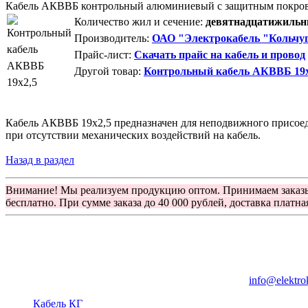
Кабель АКВВБ контрольный алюминиевый с защитным покро
Количество жил и сечение:
девятнадцатижильны
Производитель:
ОАО "Электрокабель "Кольчуг
Прайс-лист:
Скачать прайс на кабель и провод
Другой товар:
Контрольный кабель АКВВБ 19
Кабель АКВВБ 19х2,5 предназначен для неподвижного присоеди
при отсутствии механических воздействий на кабель.
Назад в раздел
Внимание! Мы реализуем продукцию оптом. Принимаем заказ
бесплатно. При сумме заказа до 40 000 рублей, доставка платна
Группа компаний "Электрокабель"
125480, Москва, Туристская ул, д.25, корп.1, оф. 21
info@elektro
Кабель КГ