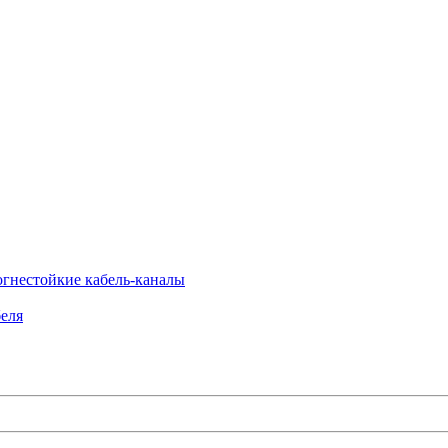
огнестойкие кабель-каналы
еля