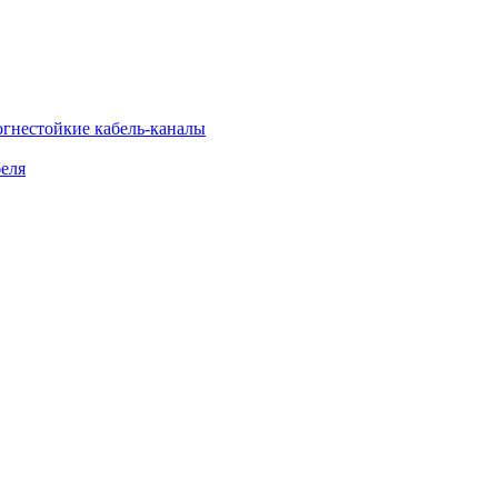
огнестойкие кабель-каналы
еля