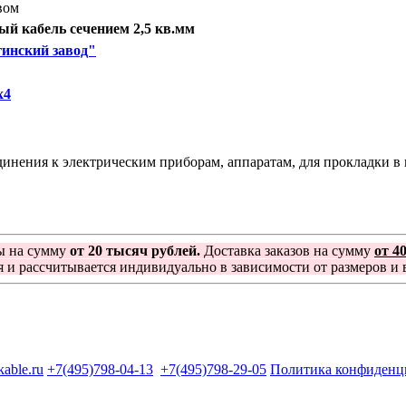
вом
й кабель сечением 2,5 кв.мм
инский завод"
х4
нения к электрическим приборам, аппаратам, для прокладки в п
ы на сумму
от 20 тысяч рублей.
Доставка заказов на сумму
от 4
я и рассчитывается индивидуально в зависимости от размеров и в
kable.ru
+7(495)798-04-13
+7(495)798-29-05
Политика конфиденц