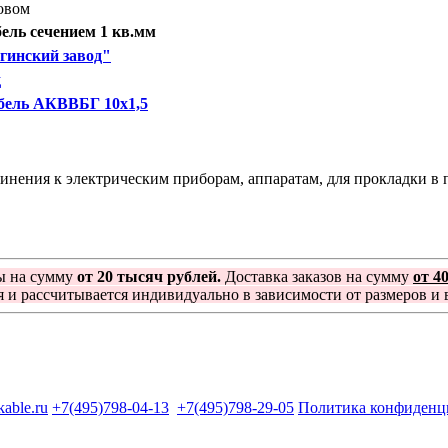
овом
ль сечением 1 кв.мм
гинский завод"
д
бель АКВВБГ 10х1,5
ения к электрическим приборам, аппаратам, для прокладки в по
ы на сумму
от 20 тысяч рублей.
Доставка заказов на сумму
от 4
я и рассчитывается индивидуально в зависимости от размеров и в
kable.ru
+7(495)798-04-13
+7(495)798-29-05
Политика конфиденц