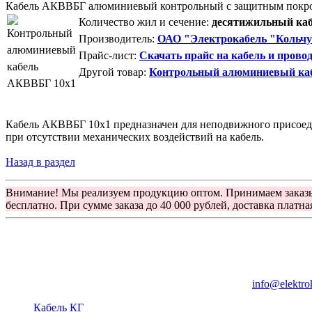
Кабель АКВВБГ алюминиевый контрольный с защитным покр
Количество жил и сечение:
десятижильный кабе
Производитель:
ОАО "Электрокабель "Кольчу
Прайс-лист:
Скачать прайс на кабель и прово
Другой товар:
Контрольный алюминиевый ка
Кабель АКВВБГ 10х1 предназначен для неподвижного присоедин
при отсутствии механических воздействий на кабель.
Назад в раздел
Внимание! Мы реализуем продукцию оптом. Принимаем заказ
бесплатно. При сумме заказа до 40 000 рублей, доставка платна
Группа компаний "Электрокабель"
125480, Москва, Туристская ул, д.25, корп.1, оф. 21
info@elektro
Кабель КГ