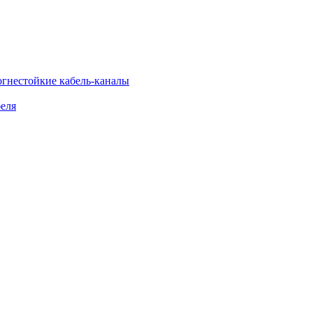
огнестойкие кабель-каналы
еля