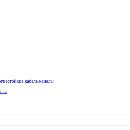
огнестойкие кабель-каналы
еля