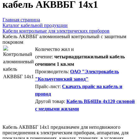
кабель АКВВБГ 14х1
Главная страница
Каталог кабельной продукции
Кабели контрольные для электрических приборов
Кабель АКВВБГ алюминиевый контрольный с защитным
покровом
Количество жил и
сечение:
четырнадцатижильный кабель
сечением 1 кв.мм
Производитель:
ОАО "Электрокабель
"Кольчугинский завод"
Прайс-лист:
Скачать прайс на кабель и
провод
Другой товар:
Кабель ВБбШв 4х120 силовой
с медными жилами
Кабель АКВВБГ 14х1 предназначен для неподвижного
присоединения к электрическим приборам, аппаратам, для
прокладки в помещениях, каналах, туннелях, в условиях