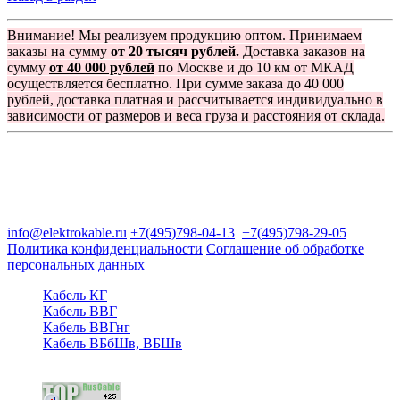
Внимание! Мы реализуем продукцию оптом. Принимаем
заказы на сумму
от 20 тысяч рублей.
Доставка заказов на
сумму
от 40 000 рублей
по Москве и до 10 км от МКАД
осуществляется бесплатно. При сумме заказа до 40 000
рублей, доставка платная и рассчитывается индивидуально в
зависимости от размеров и веса груза и расстояния от склада.
Группа компаний "Электрокабель"
125480, Москва, Туристская ул, д.25, корп.1, оф. 21
info@elektrokable.ru
+7(495)798-04-13
+7(495)798-29-05
Политика конфиденциальности
Соглашение об обработке
персональных данных
Кабель КГ
Кабель ВВГ
Кабель ВВГнг
Кабель ВБбШв, ВБШв