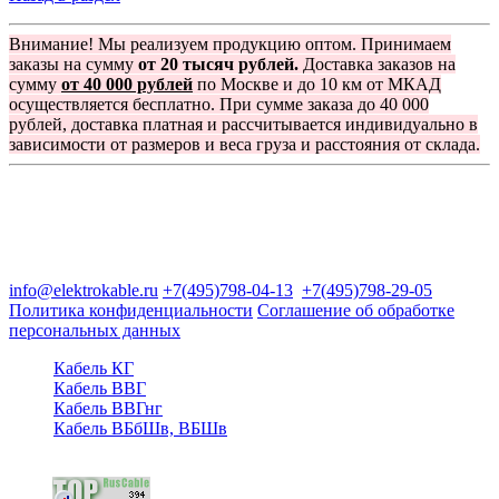
Внимание! Мы реализуем продукцию оптом. Принимаем
заказы на сумму
от 20 тысяч рублей.
Доставка заказов на
сумму
от 40 000 рублей
по Москве и до 10 км от МКАД
осуществляется бесплатно. При сумме заказа до 40 000
рублей, доставка платная и рассчитывается индивидуально в
зависимости от размеров и веса груза и расстояния от склада.
Группа компаний "Электрокабель"
125480, Москва, Туристская ул, д.25, корп.1, оф. 21
info@elektrokable.ru
+7(495)798-04-13
+7(495)798-29-05
Политика конфиденциальности
Соглашение об обработке
персональных данных
Кабель КГ
Кабель ВВГ
Кабель ВВГнг
Кабель ВБбШв, ВБШв