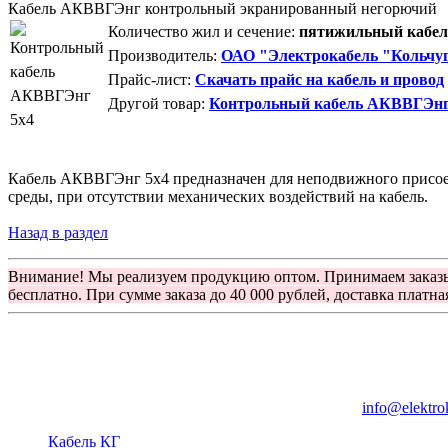
Кабель АКВВГЭнг контрольный экранированный негорючий
Количество жил и сечение:
пятижильный кабель
Производитель:
ОАО "Электрокабель "Кольчуг
Прайс-лист:
Скачать прайс на кабель и провод
Другой товар:
Контрольный кабель АКВВГЭнг
Кабель АКВВГЭнг 5х4 предназначен для неподвижного присоеди
среды, при отсутствии механических воздействий на кабель.
Назад в раздел
Внимание! Мы реализуем продукцию оптом. Принимаем заказ
бесплатно. При сумме заказа до 40 000 рублей, доставка платна
Группа компаний "Электрокабель"
125480, Москва, Туристская ул, д.25, корп.1, оф. 21
info@elektro
Кабель КГ