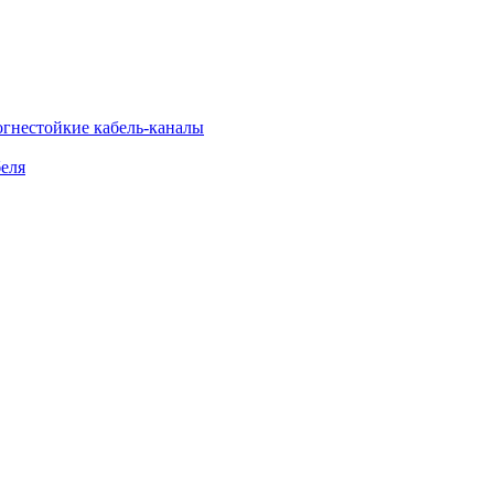
огнестойкие кабель-каналы
еля