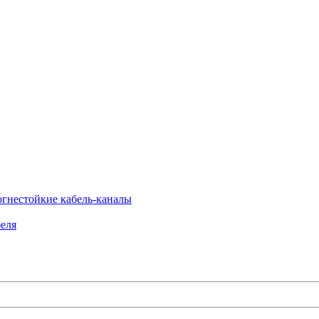
огнестойкие кабель-каналы
еля