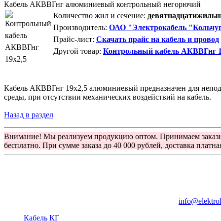
Кабель АКВВГнг алюминиевый контрольный негорючий
Количество жил и сечение:
девятнадцатижильны
Производитель:
ОАО "Электрокабель "Кольчуг
Прайс-лист:
Скачать прайс на кабель и провод
Другой товар:
Контрольный кабель АКВВГнг 
Кабель АКВВГнг 19х2,5 алюминиевый предназначен для неподв
среды, при отсутствии механических воздействий на кабель.
Назад в раздел
Внимание! Мы реализуем продукцию оптом. Принимаем заказ
бесплатно. При сумме заказа до 40 000 рублей, доставка платна
Группа компаний "Электрокабель"
125480, Москва, Туристская ул, д.25, корп.1, оф. 21
info@elektro
Кабель КГ