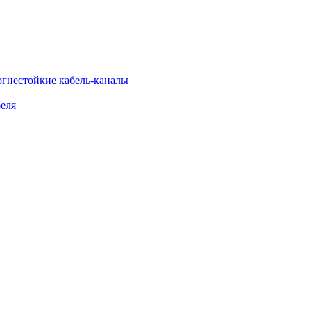
огнестойкие кабель-каналы
еля