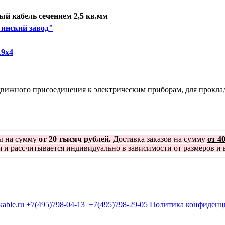
й кабель сечением 2,5 кв.мм
инский завод"
19х4
ижного присоединения к электрическим приборам, для прокладк
ы на сумму
от 20 тысяч рублей.
Доставка заказов на сумму
от 4
я и рассчитывается индивидуально в зависимости от размеров и в
kable.ru
+7(495)798-04-13
+7(495)798-29-05
Политика конфиденц