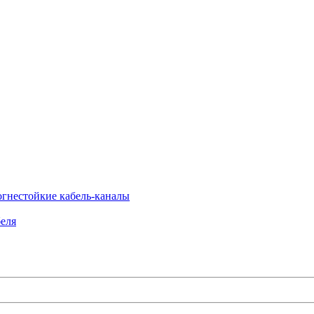
огнестойкие кабель-каналы
еля