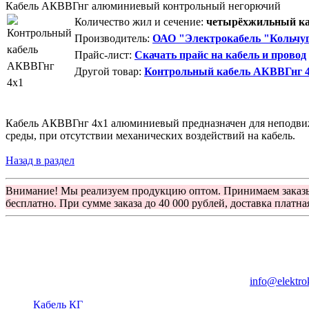
Кабель АКВВГнг алюминиевый контрольный негорючий
Количество жил и сечение:
четырёхжильный каб
Производитель:
ОАО "Электрокабель "Кольчуг
Прайс-лист:
Скачать прайс на кабель и провод
Другой товар:
Контрольный кабель АКВВГнг 4
Кабель АКВВГнг 4х1 алюминиевый предназначен для неподвижн
среды, при отсутствии механических воздействий на кабель.
Назад в раздел
Внимание! Мы реализуем продукцию оптом. Принимаем заказ
бесплатно. При сумме заказа до 40 000 рублей, доставка платна
Группа компаний "Электрокабель"
125480, Москва, Туристская ул, д.25, корп.1, оф. 21
info@elektro
Кабель КГ