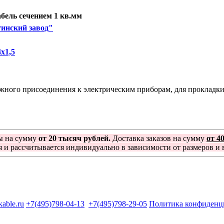
ель сечением 1 кв.мм
инский завод"
х1,5
ого присоединения к электрическим приборам, для прокладки в
ы на сумму
от 20 тысяч рублей.
Доставка заказов на сумму
от 4
я и рассчитывается индивидуально в зависимости от размеров и в
kable.ru
+7(495)798-04-13
+7(495)798-29-05
Политика конфиденц