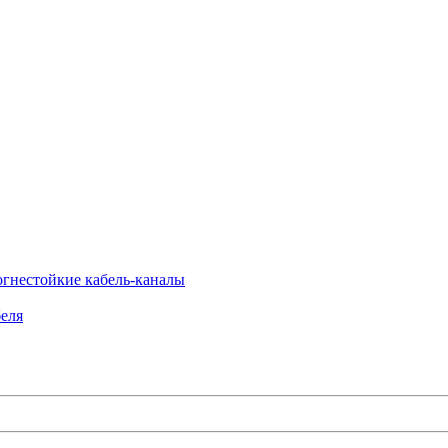
огнестойкие кабель-каналы
еля