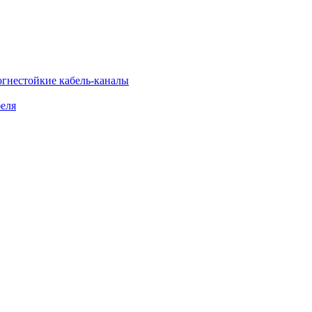
огнестойкие кабель-каналы
еля