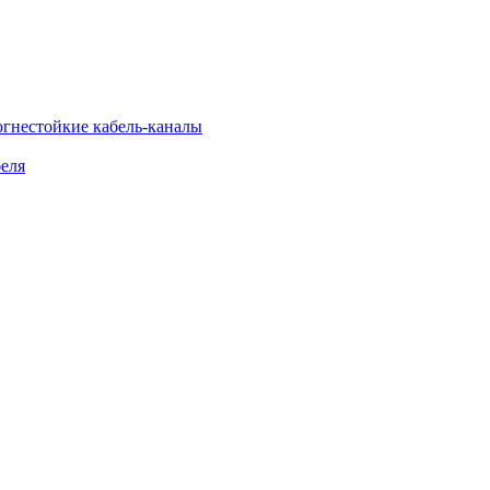
огнестойкие кабель-каналы
еля