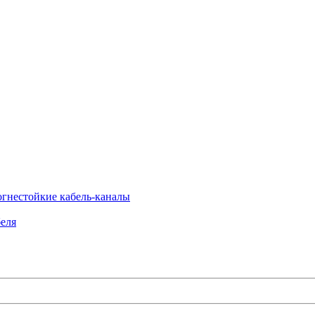
огнестойкие кабель-каналы
еля