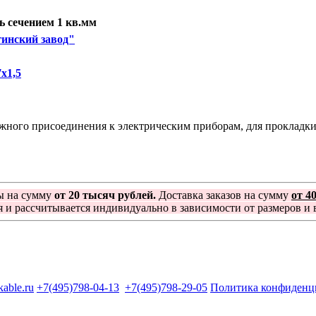
 сечением 1 кв.мм
инский завод"
х1,5
ого присоединения к электрическим приборам, для прокладки в
ы на сумму
от 20 тысяч рублей.
Доставка заказов на сумму
от 4
я и рассчитывается индивидуально в зависимости от размеров и в
kable.ru
+7(495)798-04-13
+7(495)798-29-05
Политика конфиденц