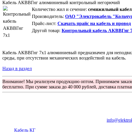
Кабель АКВВГнг алюминиевый контрольный негорючий
Количество жил и сечение:
семижильный кабель
Производитель:
ОАО "Электрокабель "Кольчуг
Прайс-лист:
Скачать прайс на кабель и провод
Другой товар:
Контрольный кабель АКВВГнг 7
Кабель АКВВГнг 7х1 алюминиевый предназначен для неподвижн
среды, при отсутствии механических воздействий на кабель.
Назад в раздел
Внимание! Мы реализуем продукцию оптом. Принимаем заказ
бесплатно. При сумме заказа до 40 000 рублей, доставка платна
Группа компаний "Электрокабель"
125480, Москва, Туристская ул, д.25, корп.1, оф. 21
info@elektro
Кабель КГ