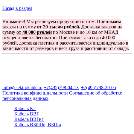
Назад в раздел
Внимание! Мы реализуем продукцию оптом. Принимаем
заказы на сумму
от 20 тысяч рублей.
Доставка заказов на
сумму
от 40 000 рублей
по Москве и до 10 км от МКАД
осуществляется бесплатно. При сумме заказа до 40 000
рублей, доставка платная и рассчитывается индивидуально в
зависимости от размеров и веса груза и расстояния от склада.
Группа компаний "Электрокабель"
125480, Москва, Туристская ул, д.25, корп.1, оф. 21
info@elektrokable.ru
+7(495)798-04-13
+7(495)798-29-05
Политика конфиденциальности
Соглашение об обработке
персональных данных
Кабель КГ
Кабель ВВГ
Кабель ВВГнг
Кабель ВБбШв, ВБШв