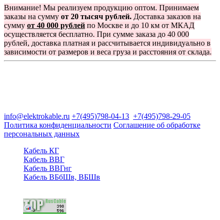
Внимание! Мы реализуем продукцию оптом. Принимаем
заказы на сумму
от 20 тысяч рублей.
Доставка заказов на
сумму
от 40 000 рублей
по Москве и до 10 км от МКАД
осуществляется бесплатно. При сумме заказа до 40 000
рублей, доставка платная и рассчитывается индивидуально в
зависимости от размеров и веса груза и расстояния от склада.
Группа компаний "Электрокабель"
125480, Москва, Туристская ул, д.25, корп.1, оф. 21
info@elektrokable.ru
+7(495)798-04-13
+7(495)798-29-05
Политика конфиденциальности
Соглашение об обработке
персональных данных
Кабель КГ
Кабель ВВГ
Кабель ВВГнг
Кабель ВБбШв, ВБШв