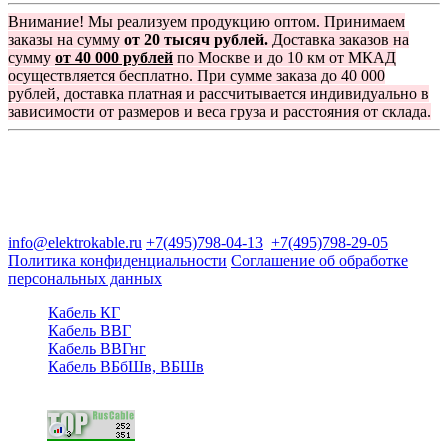
Внимание! Мы реализуем продукцию оптом. Принимаем
заказы на сумму
от 20 тысяч рублей.
Доставка заказов на
сумму
от 40 000 рублей
по Москве и до 10 км от МКАД
осуществляется бесплатно. При сумме заказа до 40 000
рублей, доставка платная и рассчитывается индивидуально в
зависимости от размеров и веса груза и расстояния от склада.
Группа компаний "Электрокабель"
125480, Москва, Туристская ул, д.25, корп.1, оф. 21
info@elektrokable.ru
+7(495)798-04-13
+7(495)798-29-05
Политика конфиденциальности
Соглашение об обработке
персональных данных
Кабель КГ
Кабель ВВГ
Кабель ВВГнг
Кабель ВБбШв, ВБШв