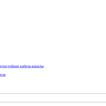
огнестойкие кабель-каналы
еля