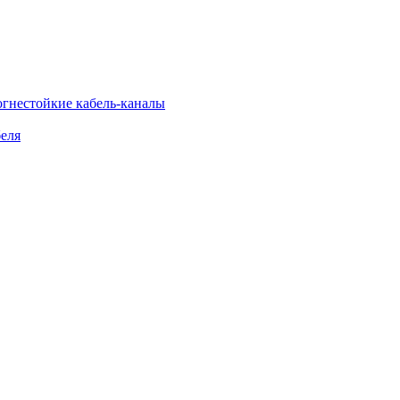
огнестойкие кабель-каналы
еля