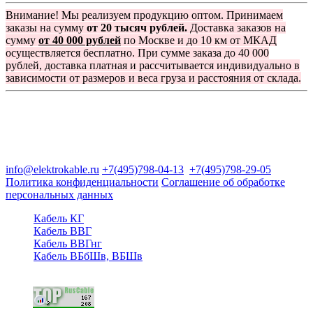
Внимание! Мы реализуем продукцию оптом. Принимаем
заказы на сумму
от 20 тысяч рублей.
Доставка заказов на
сумму
от 40 000 рублей
по Москве и до 10 км от МКАД
осуществляется бесплатно. При сумме заказа до 40 000
рублей, доставка платная и рассчитывается индивидуально в
зависимости от размеров и веса груза и расстояния от склада.
Группа компаний "Электрокабель"
125480, Москва, Туристская ул, д.25, корп.1, оф. 21
info@elektrokable.ru
+7(495)798-04-13
+7(495)798-29-05
Политика конфиденциальности
Соглашение об обработке
персональных данных
Кабель КГ
Кабель ВВГ
Кабель ВВГнг
Кабель ВБбШв, ВБШв