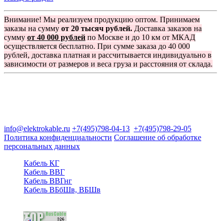
Внимание! Мы реализуем продукцию оптом. Принимаем
заказы на сумму
от 20 тысяч рублей.
Доставка заказов на
сумму
от 40 000 рублей
по Москве и до 10 км от МКАД
осуществляется бесплатно. При сумме заказа до 40 000
рублей, доставка платная и рассчитывается индивидуально в
зависимости от размеров и веса груза и расстояния от склада.
Группа компаний "Электрокабель"
125480, Москва, Туристская ул, д.25, корп.1, оф. 21
info@elektrokable.ru
+7(495)798-04-13
+7(495)798-29-05
Политика конфиденциальности
Соглашение об обработке
персональных данных
Кабель КГ
Кабель ВВГ
Кабель ВВГнг
Кабель ВБбШв, ВБШв