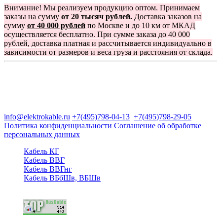
Внимание! Мы реализуем продукцию оптом. Принимаем
заказы на сумму
от 20 тысяч рублей.
Доставка заказов на
сумму
от 40 000 рублей
по Москве и до 10 км от МКАД
осуществляется бесплатно. При сумме заказа до 40 000
рублей, доставка платная и рассчитывается индивидуально в
зависимости от размеров и веса груза и расстояния от склада.
Группа компаний "Электрокабель"
125480, Москва, Туристская ул, д.25, корп.1, оф. 21
info@elektrokable.ru
+7(495)798-04-13
+7(495)798-29-05
Политика конфиденциальности
Соглашение об обработке
персональных данных
Кабель КГ
Кабель ВВГ
Кабель ВВГнг
Кабель ВБбШв, ВБШв