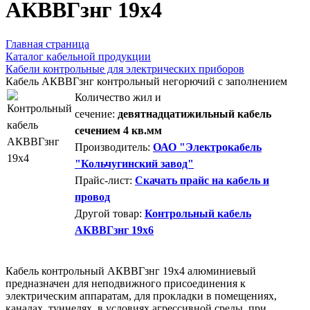
AКВВГзнг 19х4
Главная страница
Каталог кабельной продукции
Кабели контрольные для электрических приборов
Кабель АКВВГзнг контрольный негорючий с заполнением
Количество жил и
сечение:
девятнадцатижильный кабель
сечением 4 кв.мм
Производитель:
ОАО "Электрокабель
"Кольчугинский завод"
Прайс-лист:
Скачать прайс на кабель и
провод
Другой товар:
Контрольный кабель
АКВВГзнг 19х6
Кабель контрольный АКВВГзнг 19х4 алюминиевый
предназначен для неподвижного присоединения к
электрическим аппаратам, для прокладки в помещениях,
каналах, туннелях, в условиях агрессивной среды, при