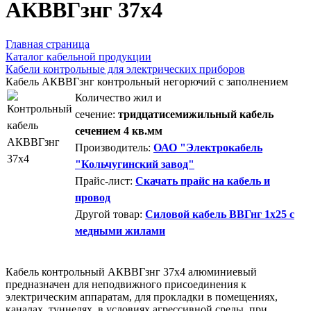
AКВВГзнг 37х4
Главная страница
Каталог кабельной продукции
Кабели контрольные для электрических приборов
Кабель АКВВГзнг контрольный негорючий с заполнением
Количество жил и
сечение:
тридцатисемижильный кабель
сечением 4 кв.мм
Производитель:
ОАО "Электрокабель
"Кольчугинский завод"
Прайс-лист:
Скачать прайс на кабель и
провод
Другой товар:
Силовой кабель ВВГнг 1х25 с
медными жилами
Кабель контрольный АКВВГзнг 37х4 алюминиевый
предназначен для неподвижного присоединения к
электрическим аппаратам, для прокладки в помещениях,
каналах, туннелях, в условиях агрессивной среды, при