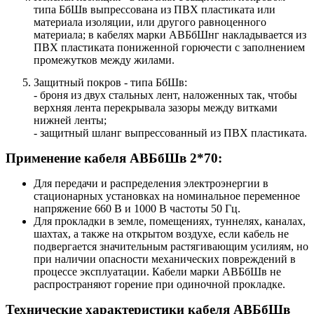
типа БбШв выпрессована из ПВХ пластиката или
материала изоляции, или другого равноценного
материала; в кабелях марки АВБбШнг накладывается из
ПВХ пластиката пониженной горючести с заполнением
промежутков между жилами.
Защитный покров - типа БбШв:
- броня из двух стальных лент, наложенных так, чтобы
верхняя лента перекрывала зазоры между витками
нижней ленты;
- защитный шланг выпрессованный из ПВХ пластиката.
Применение кабеля АВБбШв 2*70:
Для передачи и распределения электроэнергии в
стационарных установках на номинальное переменное
напряжение 660 В и 1000 В частоты 50 Гц.
Для прокладки в земле, помещениях, туннелях, каналах,
шахтах, а также на открытом воздухе, если кабель не
подвергается значительным растягивающим усилиям, но
при наличии опасности механических повреждений в
процессе эксплуатации. Кабели марки АВБбШв не
распространяют горение при одиночной прокладке.
Технические характеристики кабеля АВБбШв