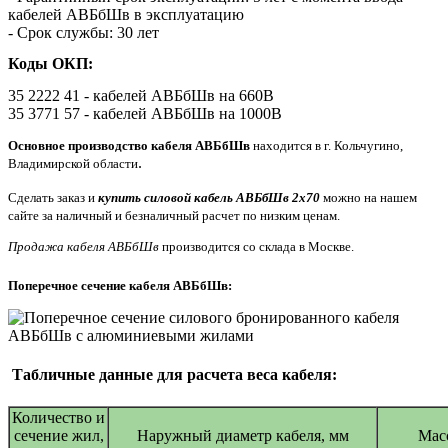
кабелей АВБбШв в эксплуатацию
- Срок службы: 30 лет
Коды ОКП:
35 2222 41 - кабелей АВБбШв на 660В
35 3771 57 - кабелей АВБбШв на 1000В
Основное производство кабеля АВБбШв
находится в г. Кольчугино,
.
Владимирской области
Сделать заказ и
купить силовой кабель АВБбШв 2х70
можно на нашем
сайте за наличный и безналичный расчет по низким ценам.
Продажа кабеля АВБбШв
производится со склада в Москве.
Поперечное сечение кабеля АВБбШв:
Табличные данные для расчета веса кабеля:
Количество и
сечение жил,
Наружный диаметр кабеля, мм
Масс