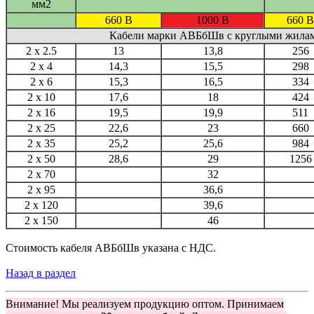
мм2
660 В
1000 В
660 В
Кабели марки АВБбШв с круглыми жила
2 x 2.5
13
13,8
256
2 x 4
14,3
15,5
298
2 x 6
15,3
16,5
334
2 x 10
17,6
18
424
2 x 16
19,5
19,9
511
2 x 25
22,6
23
660
2 x 35
25,2
25,6
984
2 x 50
28,6
29
1256
2 x 70
32
2 x 95
36,6
2 x 120
39,6
2 x 150
46
Стоимость кабеля АВБбШв указана с НДС.
Назад в раздел
Внимание! Мы реализуем продукцию оптом. Принимаем