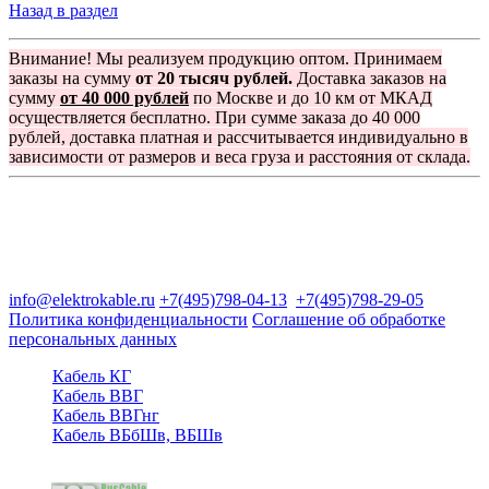
Назад в раздел
Внимание! Мы реализуем продукцию оптом. Принимаем
заказы на сумму
от 20 тысяч рублей.
Доставка заказов на
сумму
от 40 000 рублей
по Москве и до 10 км от МКАД
осуществляется бесплатно. При сумме заказа до 40 000
рублей, доставка платная и рассчитывается индивидуально в
зависимости от размеров и веса груза и расстояния от склада.
Группа компаний "Электрокабель"
125480, Москва, Туристская ул, д.25, корп.1, оф. 21
info@elektrokable.ru
+7(495)798-04-13
+7(495)798-29-05
Политика конфиденциальности
Соглашение об обработке
персональных данных
Кабель КГ
Кабель ВВГ
Кабель ВВГнг
Кабель ВБбШв, ВБШв