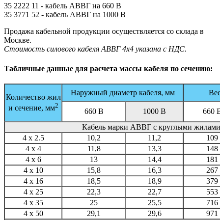
35 2222 11 - кабель АВВГ на 660 В
35 3771 52 - кабель АВВГ на 1000 В
Продажа кабельной продукции осуществляется со склада в
Москве.
Стоимость силового кабеля АВВГ 4х4 указана с НДС.
Табличные данные для расчета массы кабеля по сечению:
Наружный диаметр кабеля, мм
Вес
Количество жил
2
и сечение, мм
660 В
1000 В
660 
Кабель марки АВВГ с круглыми жилам
4 x 2.5
10,2
11,2
109
4 x 4
11,8
13,3
148
4 x 6
13
14,4
181
4 x 10
15,8
16,3
267
4 x 16
18,5
18,9
379
4 x 25
22,3
22,7
553
4 x 35
25
25,5
716
4 x 50
29,1
29,6
971