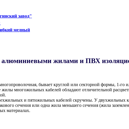
гинский завод"
д
гибкий медный
с алюминиевыми жилами и ПВХ изоляцие
ногопроволочная, бывает круглой или секторной формы, 1-го ил
 жилы многожильных кабелей обладают отличительной расцветк
ой.
хжильных и пятижильных кабелей скручены. У двухжильных ка
ового сечения или одна жила меньшего сечения (жила заземлен
ных материалах.