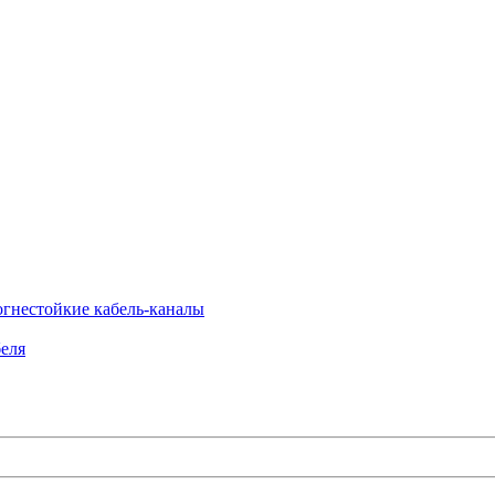
огнестойкие кабель-каналы
еля