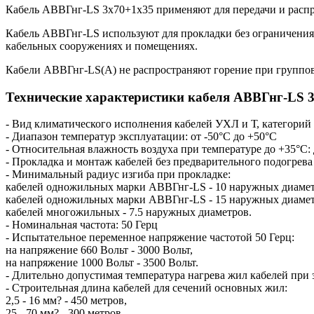
Кабель AВВГнг-LS 3х70+1х35 применяют для передачи и распре
Кабель AВВГнг-LS используют для прокладки без ограничения 
кабельных сооружениях и помещениях.
Кабели AВВГнг-LS(А) не распространяют горение при группово
Технические характеристики кабеля AВВГнг-LS 3
- Вид климатического исполнения кабелей УХЛ и Т, категорий
- Диапазон температур эксплуатации: от -50°С до +50°С
- Относительная влажность воздуха при температуре до +35°С:
- Прокладка и монтаж кабелей без предварительного подогрева
- Минимальный радиус изгиба при прокладке:
кабелей одножильных марки AВВГнг-LS - 10 наружных диамет
кабелей одножильных марки AВВГнг-LS - 15 наружных диамет
кабелей многожильных - 7.5 наружных диаметров.
- Номинальная частота: 50 Герц
- Испытательное переменное напряжение частотой 50 Герц:
на напряжение 660 Вольт - 3000 Вольт,
на напряжение 1000 Вольт - 3500 Вольт.
- Длительно допустимая температура нагрева жил кабелей при
- Строительная длина кабелей для сечений основных жил:
2,5 - 16 мм? - 450 метров,
25 - 70 мм? - 300 метров,