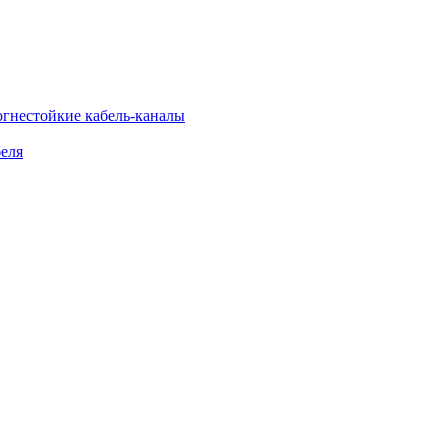
огнестойкие кабель-каналы
еля