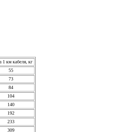
 1 км кабеля, кг
55
73
84
104
140
192
233
309