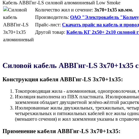
Кабель АВВГнг-LS силовой алюминиевый Low Smoke
Количество жил и сечение:
3х70+1х35 кв.мм.
Производитель:
ОАО "Электрокабель "Кольчу
Прайс-лист:
Скачать прайс на кабель и прово
Другой товар:
Кабель КГ 2x50+ 2x10 силовой 
Силовой кабель AВВГнг-LS 3х70+1х35 
Конструкция кабеля AВВГнг-LS 3х70+1х35:
Токопроводящая жила - алюминиевая, однопроволочная, м
Изоляция выполнена из ПВХ пластиката. Изолированные
заземления обладает двухцветной зелёно-жёлтой расцветк
Изолированные жилы двухжильных, трехжильных, четыре
четырехжильных и пятижильных кабелей все жилы одинак
(меньшего сечения) и жил заземления указаны в справоч
Применение кабеля AВВГнг-LS 3х70+1х35: