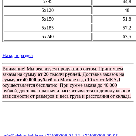
5х95
44,8
5х120
48
5х150
51,8
5х185
57,2
5х240
63,5
Назад в раздел
Внимание! Мы реализуем продукцию оптом. Принимаем
заказы на сумму
от 20 тысяч рублей.
Доставка заказов на
сумму
от 40 000 рублей
по Москве и до 10 км от МКАД
осуществляется бесплатно. При сумме заказа до 40 000
рублей, доставка платная и рассчитывается индивидуально в
зависимости от размеров и веса груза и расстояния от склада.
Группа компаний "Электрокабель"
125480, Москва, Туристская ул, д.25, корп.1, оф. 21
info@elektrokable.ru
+7(495)798-04-13
+7(495)798-29-05