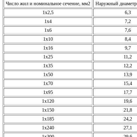
Число жил и номинальное сечение, мм2
Наружный диаметр 
1х2,5
6,3
1х4
7,2
1х6
7,6
1х10
8,4
1х16
9,7
1х25
11,2
1х35
12,2
1х50
13,9
1х70
15,4
1х95
17,7
1х120
19,6
1х150
21,8
1х185
24,2
1х240
27,1
1х300
29,6