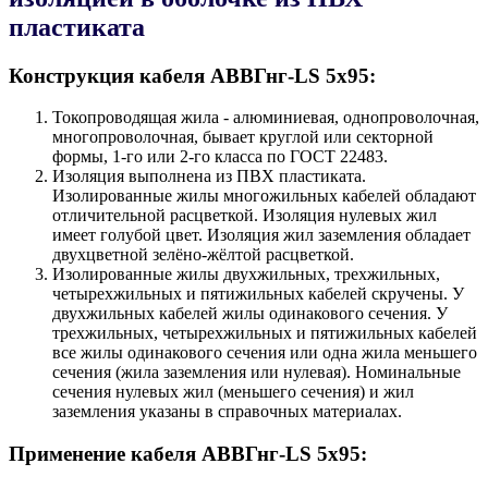
пластиката
Конструкция кабеля AВВГнг-LS 5х95:
Токопроводящая жила - алюминиевая, однопроволочная,
многопроволочная, бывает круглой или секторной
формы, 1-го или 2-го класса по ГОСТ 22483.
Изоляция выполнена из ПВХ пластиката.
Изолированные жилы многожильных кабелей обладают
отличительной расцветкой. Изоляция нулевых жил
имеет голубой цвет. Изоляция жил заземления обладает
двухцветной зелёно-жёлтой расцветкой.
Изолированные жилы двухжильных, трехжильных,
четырехжильных и пятижильных кабелей скручены. У
двухжильных кабелей жилы одинакового сечения. У
трехжильных, четырехжильных и пятижильных кабелей
все жилы одинакового сечения или одна жила меньшего
сечения (жила заземления или нулевая). Номинальные
сечения нулевых жил (меньшего сечения) и жил
заземления указаны в справочных материалах.
Применение кабеля AВВГнг-LS 5х95: