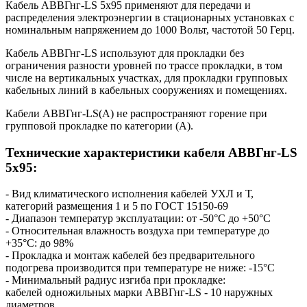
Кабель AВВГнг-LS 5х95 применяют для передачи и
распределения электроэнергии в стационарных установках с
номинальным напряжением до 1000 Вольт, частотой 50 Герц.
Кабель AВВГнг-LS используют для прокладки без
ограничения разности уровней по трассе прокладки, в том
числе на вертикальных участках, для прокладки групповых
кабельных линий в кабельных сооружениях и помещениях.
Кабели AВВГнг-LS(А) не распространяют горение при
групповой прокладке по категории (А).
Технические характеристики кабеля AВВГнг-LS
5х95:
- Вид климатического исполнения кабелей УХЛ и Т,
категорий размещения 1 и 5 по ГОСТ 15150-69
- Диапазон температур эксплуатации: от -50°С до +50°С
- Относительная влажность воздуха при температуре до
+35°С: до 98%
- Прокладка и монтаж кабелей без предварительного
подогрева производится при температуре не ниже: -15°С
- Минимальный радиус изгиба при прокладке:
кабелей одножильных марки AВВГнг-LS - 10 наружных
диаметров,