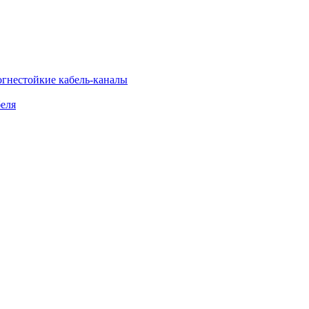
огнестойкие кабель-каналы
еля