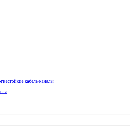
огнестойкие кабель-каналы
еля