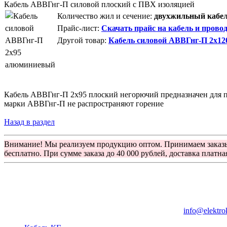
Кабель АВВГнг-П силовой плоский с ПВХ изоляцией
Количество жил и сечение:
двухжильный кабель
Прайс-лист:
Скачать прайс на кабель и прово
Другой товар:
Кабель силовой АВВГнг-П 2х1
Кабель АВВГнг-П 2х95 плоский негорючий предназначен для п
марки АВВГнг-П не распространяют горение
Назад в раздел
Внимание! Мы реализуем продукцию оптом. Принимаем заказ
бесплатно. При сумме заказа до 40 000 рублей, доставка платна
Группа компаний "Электрокабель"
125480, Москва, Туристская ул, д.25, корп.1, оф. 21
info@elektro