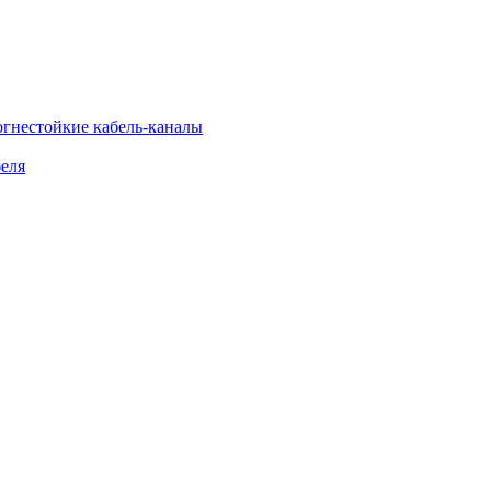
огнестойкие кабель-каналы
еля