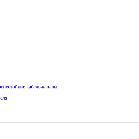
огнестойкие кабель-каналы
еля