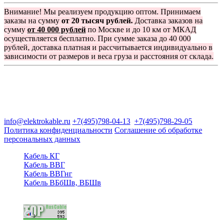
Внимание! Мы реализуем продукцию оптом. Принимаем
заказы на сумму
от 20 тысяч рублей.
Доставка заказов на
сумму
от 40 000 рублей
по Москве и до 10 км от МКАД
осуществляется бесплатно. При сумме заказа до 40 000
рублей, доставка платная и рассчитывается индивидуально в
зависимости от размеров и веса груза и расстояния от склада.
Группа компаний "Электрокабель"
125480, Москва, Туристская ул, д.25, корп.1, оф. 21
info@elektrokable.ru
+7(495)798-04-13
+7(495)798-29-05
Политика конфиденциальности
Соглашение об обработке
персональных данных
Кабель КГ
Кабель ВВГ
Кабель ВВГнг
Кабель ВБбШв, ВБШв