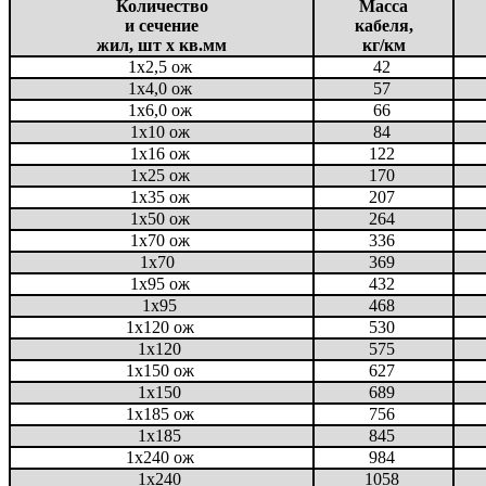
Количество
Масса
и сечение
кабеля,
жил, шт х кв.мм
кг/км
1x2,5 ож
42
1x4,0 ож
57
1x6,0 ож
66
1x10 ож
84
1x16 ож
122
1x25 ож
170
1x35 ож
207
1x50 ож
264
1x70 ож
336
1x70
369
1x95 ож
432
1x95
468
1x120 ож
530
1x120
575
1x150 ож
627
1x150
689
1x185 ож
756
1x185
845
1x240 ож
984
1x240
1058