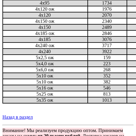
4x95
1734
4x120 ож
1976
4x120
2070
4x150 ож
2340
4x150
2489
4x185 ож
2846
4x185
3076
4x240 ож
3717
4x240
3922
5x2,5 ож
159
5x4,0 ож
223
5x6,0 ож
268
5x10 ож
352
5х10 ож
382
5х16 ож
546
5х25 ож
813
5х35 ож
1013
Назад в раздел
Внимание! Мы реализуем продукцию оптом. Принимаем
заказы на сумму
от 20 тысяч рублей.
Доставка заказов на