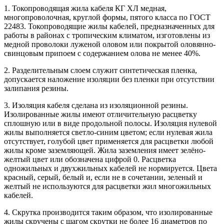
1. Токопроводящая жила кабеля КГ ХЛ медная,
многопроволочная, круглой формы, пятого класса по ГОСТ
22483. Токопроводящие жилы кабелей, предназначенных для
работы в районах с тропическим климатом, изготовлены из
медной проволоки луженой оловом или покрытой оловянно-
свинцовым припоем с содержанием олова не менее 40%.
2. Разделительным слоем служит синтетическая пленка,
допускается наложение изоляции без пленки при отсутствии
залипания резины.
3. Изоляция кабеля сделана из изоляционной резины.
Изолированные жилы имеют отличительную расцветку
сплошную или в виде продольной полосы. Изоляция нулевой
жилы выполняется светло-синим цветом; если нулевая жила
отсутствует, голубой цвет применяется для расцветки любой
жилы кроме заземляющей. Жила заземления имеет зелёно-
желтый цвет или обозначена цифрой 0. Расцветка
одножильных и двухжильных кабелей не нормируется. Цвета
красный, серый, белый и, если не в сочетании, зеленый и
желтый не используются для расцветки жил многожильных
кабелей.
4. Скрутка производится таким образом, что изолированные
жилы скручены с шагом скрутки не более 16 диаметров по