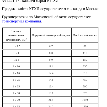
35 4441 17 - кабелей марки КГ-ХЛ
Продажа кабеля КГХЛ осуществляется со склада в Москве.
Грузоперевозки по Московской области осуществляет
транспортная компания
.
Число и
номинальное
Наружный диаметр кабеля, мм
Вес 1 км кабеля, кг
2
сечение жил, мм
1 x 2.5
6.7
80
1 x 4
8.0
110
1 x 6
9.0
150
1 x 10
11.1
230
1 x 16
12.4
310
1 x 25
14.6
450
1 x 35
16.4
590
1 x 50
19.0
820
1 x 70
21.5
1090
1 x 95
24.2
1400