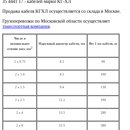
35 4441 17 - кабелей марки КГ-ХЛ
Продажа кабеля КГХЛ осуществляется со склада в Москве.
Грузоперевозки по Московской области осуществляет
транспортная компания
.
Число и
номинальное
Наружный диаметр кабеля, мм
Вес 1 км кабеля, кг
2
сечение жил, мм
2 x 0.75
8.2
90
2 x 1.0
8.5
100
2 x 1.5
9.4
130
2 x 2.5
11.2
190
2 x 4
13.5
280
2 x 6
15.5
380