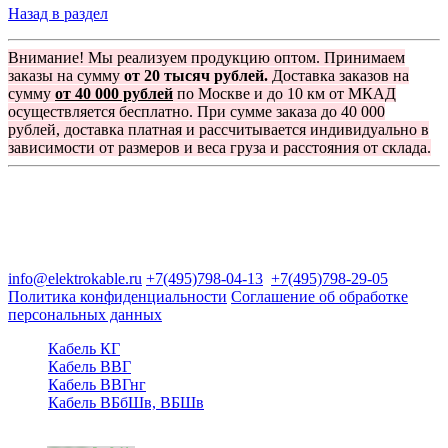
Назад в раздел
Внимание! Мы реализуем продукцию оптом. Принимаем
заказы на сумму
от 20 тысяч рублей.
Доставка заказов на
сумму
от 40 000 рублей
по Москве и до 10 км от МКАД
осуществляется бесплатно. При сумме заказа до 40 000
рублей, доставка платная и рассчитывается индивидуально в
зависимости от размеров и веса груза и расстояния от склада.
Группа компаний "Электрокабель"
125480, Москва, Туристская ул, д.25, корп.1, оф. 21
info@elektrokable.ru
+7(495)798-04-13
+7(495)798-29-05
Политика конфиденциальности
Соглашение об обработке
персональных данных
Кабель КГ
Кабель ВВГ
Кабель ВВГнг
Кабель ВБбШв, ВБШв