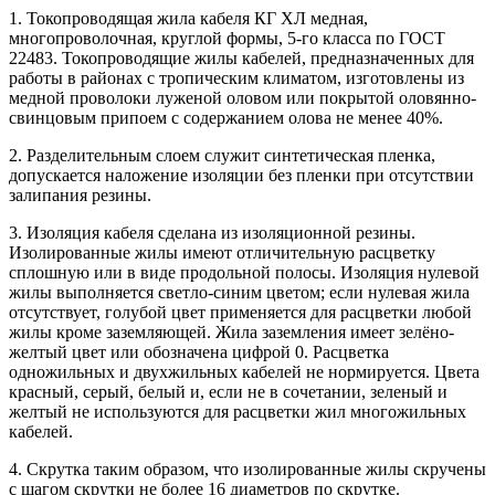
1. Токопроводящая жила кабеля КГ ХЛ медная,
многопроволочная, круглой формы, 5-го класса по ГОСТ
22483. Токопроводящие жилы кабелей, предназначенных для
работы в районах с тропическим климатом, изготовлены из
медной проволоки луженой оловом или покрытой оловянно-
свинцовым припоем с содержанием олова не менее 40%.
2. Разделительным слоем служит синтетическая пленка,
допускается наложение изоляции без пленки при отсутствии
залипания резины.
3. Изоляция кабеля сделана из изоляционной резины.
Изолированные жилы имеют отличительную расцветку
сплошную или в виде продольной полосы. Изоляция нулевой
жилы выполняется светло-синим цветом; если нулевая жила
отсутствует, голубой цвет применяется для расцветки любой
жилы кроме заземляющей. Жила заземления имеет зелёно-
желтый цвет или обозначена цифрой 0. Расцветка
одножильных и двухжильных кабелей не нормируется. Цвета
красный, серый, белый и, если не в сочетании, зеленый и
желтый не используются для расцветки жил многожильных
кабелей.
4. Скрутка таким образом, что изолированные жилы скручены
с шагом скрутки не более 16 диаметров по скрутке.