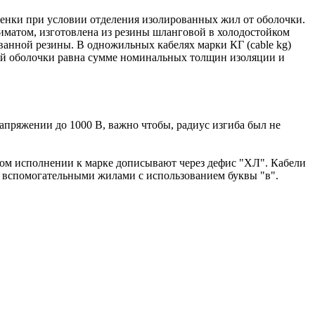
пленки при условии отделения изолированных жил от оболочки.
иматом, изготовлена из резины шланговой в холодостойком
ванной резины. В одножильных кабелях марки КГ (cable kg)
ой оболочки равна сумме номинальных толщин изоляции и
пряжении до 1000 В, важно чтобы, радиус изгиба был не
йком исполнении к марке дописывают через дефис "ХЛ". Кабели
я вспомогательными жилами с использованием буквы "в".