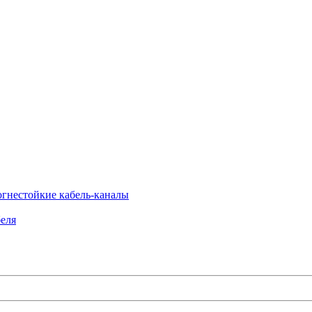
огнестойкие кабель-каналы
еля