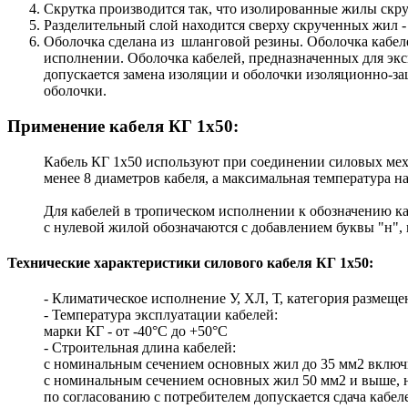
Скрутка производится так, что изолированные жилы скру
Разделительный слой находится сверху скрученных жил -
Оболочка сделана из шланговой резины. Оболочка кабеле
исполнении. Оболочка кабелей, предназначенных для экс
допускается замена изоляции и оболочки изоляционно-
оболочки.
Применение кабеля КГ 1х50:
Кабель КГ 1х50 используют при соединении силовых мех
менее 8 диаметров кабеля, а максимальная температура 
Для кабелей в тропическом исполнении к обозначению ка
с нулевой жилой обозначаются с добавлением буквы "н",
Технические характеристики силового кабеля КГ 1х50:
- Климатическое исполнение У, ХЛ, Т, категория размещен
- Температура эксплуатации кабелей:
марки КГ - от -40°С до +50°С
- Строительная длина кабелей:
с номинальным сечением основных жил до 35 мм2 включит
с номинальным сечением основных жил 50 мм2 и выше, н
по согласованию с потребителем допускается сдача каб