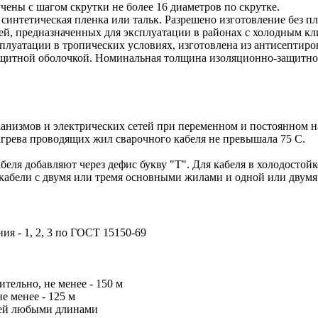
чены с шагом скрутки не более 16 диаметров по скрутке.
 синтетическая пленка или тальк. Разрешено изготовление без 
й, предназначенных для эксплуатации в районах с холодным кл
плуатации в тропических условиях, изготовлена из антисептиро
защитной оболочкой. Номинальная толщина изоляционно-защитн
анизмов и электрических сетей при переменном и постоянном на
нагрева проводящих жил сварочного кабеля не превышала 75 С.
беля добавляют через дефис букву "Т". Для кабеля в холодосто
 кабели с двумя или тремя основными жилами и одной или двум
ия - 1, 2, 3 по ГОСТ 15150-69
ельно, не менее - 150 м
е менее - 125 м
елей любыми длинами