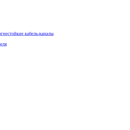
огнестойкие кабель-каналы
еля