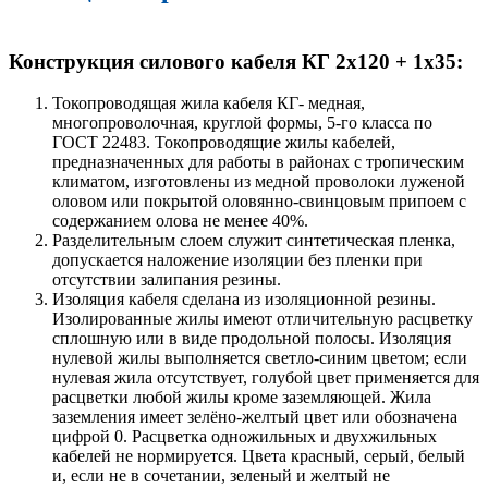
Конструкция силового кабеля КГ 2x120 + 1x35:
Токопроводящая жила кабеля КГ- медная,
многопроволочная, круглой формы, 5-го класса по
ГОСТ 22483. Токопроводящие жилы кабелей,
предназначенных для работы в районах с тропическим
климатом, изготовлены из медной проволоки луженой
оловом или покрытой оловянно-свинцовым припоем с
содержанием олова не менее 40%.
Разделительным слоем служит синтетическая пленка,
допускается наложение изоляции без пленки при
отсутствии залипания резины.
Изоляция кабеля сделана из изоляционной резины.
Изолированные жилы имеют отличительную расцветку
сплошную или в виде продольной полосы. Изоляция
нулевой жилы выполняется светло-синим цветом; если
нулевая жила отсутствует, голубой цвет применяется для
расцветки любой жилы кроме заземляющей. Жила
заземления имеет зелёно-желтый цвет или обозначена
цифрой 0. Расцветка одножильных и двухжильных
кабелей не нормируется. Цвета красный, серый, белый
и, если не в сочетании, зеленый и желтый не