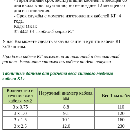
- Гарантийный срок эксплуатации кабелей: 6 месяцев со
дня ввода в эксплуатацию, но не позднее 12 месяцев со
дня изготовления.
- Срок службы с момента изготовления кабелей КГ: 4
года.
Коды ОКП:
35 4441 01 -
кабелей марки КГ
У нас Вы можете сделать заказ на сайте и купить кабель КГ
3х10 оптом.
Продажа кабеля КГ возможна за наличный и безналичный
расчет. Уточните стоимость кабеля на день покупки.
Табличные данные для расчета веса силового медного
кабеля КГ:
Количество и
Наружный диаметр кабеля,
сечение жил
Вес 1 км кабел
мм
кабеля, мм2
3 x 0.75
8.8
110
3 x 1.0
9.1
120
3 x 1.5
10.1
160
3 x 2.5
12.0
230