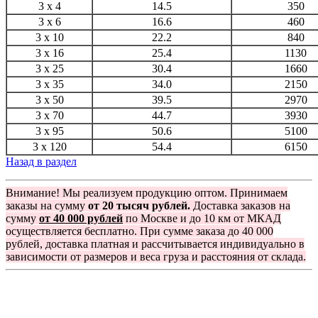
3 x 4
14.5
350
3 x 6
16.6
460
3 x 10
22.2
840
3 x 16
25.4
1130
3 x 25
30.4
1660
3 x 35
34.0
2150
3 x 50
39.5
2970
3 x 70
44.7
3930
3 x 95
50.6
5100
3 x 120
54.4
6150
Назад в раздел
Внимание! Мы реализуем продукцию оптом. Принимаем
заказы на сумму
от 20 тысяч рублей.
Доставка заказов на
сумму
от 40 000 рублей
по Москве и до 10 км от МКАД
осуществляется бесплатно. При сумме заказа до 40 000
рублей, доставка платная и рассчитывается индивидуально в
зависимости от размеров и веса груза и расстояния от склада.
Группа компаний "Электрокабель"