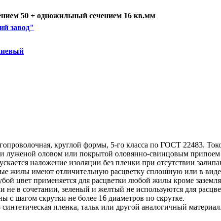
нием 50 + одножильный сечением 16 кв.мм
ий завод"
ниевый
гопроволочная, круглой формы, 5-го класса по ГОСТ 22483. То
ки луженой оловом или покрытой оловянно-свинцовым припоем 
ускается наложение изоляции без пленки при отсутствии залипа
ные жилы имеют отличительную расцветку сплошную или в виде
олубой цвет применяется для расцветки любой жилы кроме зазем
сли не в сочетании, зеленый и желтый не используются для расц
ы с шагом скрутки не более 16 диаметров по скрутке.
 синтетическая пленка, тальк или другой аналогичный материал