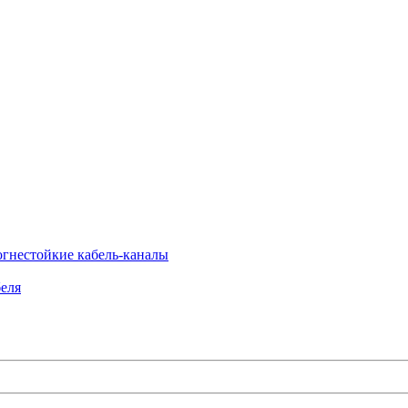
огнестойкие кабель-каналы
еля