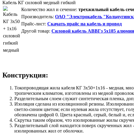
Кабель КГ силовой медный гибкий
Количество жил и сечение:
трехжильный кабель сече
Производитель:
ОАО "Электрокабель "Кольчугинск
Прайс-лист:
Скачать прайс на кабель и провод
Другой товар:
Силовой кабель АВВГз 5х185 алюми
Конструкция:
Токопроводящая жила кабеля КГ 3х50+1х16 - медная, мно
тропическим климатом, изготовлены из медной проволо
Разделительным слоем служит синтетическая пленка, доп
Изоляция сделана из изоляционной резины. Изолирован
светло-синим цветом; если нулевая жила отсутствует, г
обозначена цифрой 0. Цвета красный, серый, белый и, е
Скрутка таким образом, что изолированные жилы скручен
Разделительный слой находится поверх скрученных жил -
изолированных жил от оболочки.