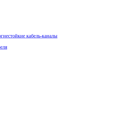
огнестойкие кабель-каналы
еля