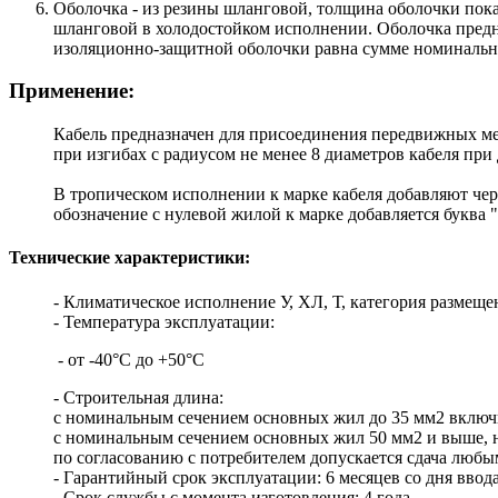
Оболочка - из резины шланговой, толщина оболочки пока
шланговой в холодостойком исполнении. Оболочка предн
изоляционно-защитной оболочки равна сумме номинальн
Применение:
Кабель предназначен для присоединения передвижных ме
при изгибах с радиусом не менее 8 диаметров кабеля пр
В тропическом исполнении к марке кабеля добавляют чер
обозначение с нулевой жилой к марке добавляется буква 
Технические характеристики:
- Климатическое исполнение У, ХЛ, Т, категория размещен
- Температура эксплуатации:
- от -40°С до +50°С
- Строительная длина:
с номинальным сечением основных жил до 35 мм2 включит
с номинальным сечением основных жил 50 мм2 и выше, н
по согласованию с потребителем допускается сдача люб
- Гарантийный срок эксплуатации: 6 месяцев со дня ввода
- Срок службы с момента изготовления: 4 года.