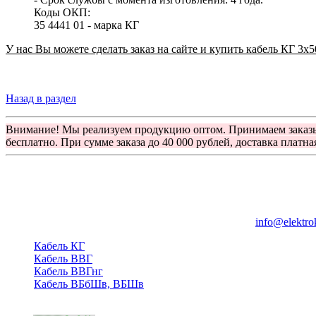
Коды ОКП:
35 4441 01 - марка КГ
У нас Вы можете сделать заказ на сайте и купить кабель КГ 3x5
Назад в раздел
Внимание! Мы реализуем продукцию оптом. Принимаем заказ
бесплатно. При сумме заказа до 40 000 рублей, доставка платна
Группа компаний "Электрокабель"
125480, Москва, Туристская ул, д.25, корп.1, оф. 21
info@elektro
Кабель КГ
Кабель ВВГ
Кабель ВВГнг
Кабель ВБбШв, ВБШв