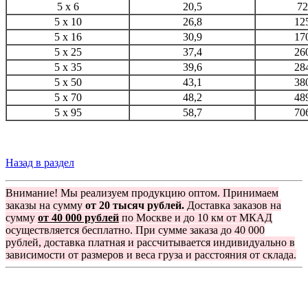
5 x 6
20,5
72
5 x 10
26,8
12
5 x 16
30,9
17
5 x 25
37,4
26
5 х 35
39,6
28
5 х 50
43,1
38
5 х 70
48,2
48
5 х 95
58,7
70
Назад в раздел
Внимание! Мы реализуем продукцию оптом. Принимаем
заказы на сумму
от 20 тысяч рублей.
Доставка заказов на
сумму
от 40 000 рублей
по Москве и до 10 км от МКАД
осуществляется бесплатно. При сумме заказа до 40 000
рублей, доставка платная и рассчитывается индивидуально в
зависимости от размеров и веса груза и расстояния от склада.
Группа компаний "Электрокабель"