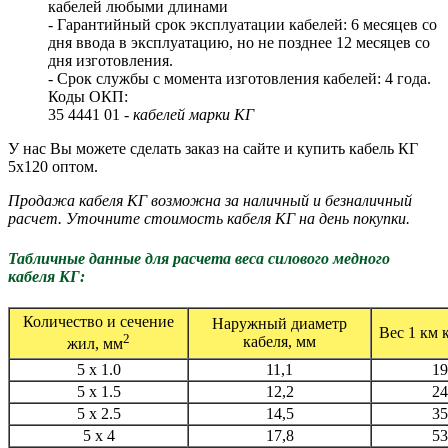
кабелей любыми длинами
- Гарантийный срок эксплуатации кабелей: 6 месяцев со
дня ввода в эксплуатацию, но не позднее 12 месяцев со
дня изготовления.
- Срок службы с момента изготовления кабелей: 4 года.
Коды ОКП:
35 4441 01 -
кабелей марки КГ
У нас Вы можете сделать заказ на сайте и купить кабель КГ
5х120 оптом.
Продажа кабеля КГ возможна за наличный и безналичный
расчет. Уточните стоимость кабеля КГ на день покупки.
Табличные данные для расчета веса силового медного
кабеля КГ:
Количество и сечение
Наружный диаметр
Вес 1 км к
2
кабеля, мм
жил, мм
5 x 1.0
11,1
19
5 x 1.5
12,2
24
5 x 2.5
14,5
35
5 x 4
17,8
53