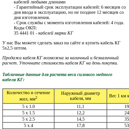
кабелей любыми длинами
- Гарантийный срок эксплуатации кабелей: 6 месяцев со
дня ввода в эксплуатацию, но не позднее 12 месяцев со
дня изготовления.
- Срок службы с момента изготовления кабелей: 4 года.
Коды ОКП:
35 4441 01 -
кабелей марки КГ
У нас Вы можете сделать заказ на сайте и купить кабель КГ
5х2,5 оптом.
Продажа кабеля КГ возможна за наличный и безналичный
расчет. Уточните стоимость кабеля КГ на день покупки.
Табличные данные для расчета веса силового медного
кабеля КГ:
Количество и сечение
Наружный диаметр
Вес 1 км к
2
кабеля, мм
жил, мм
5 x 1.0
11,1
19
5 x 1.5
12,2
24
5 x 2.5
14,5
35
5 x 4
17,8
53