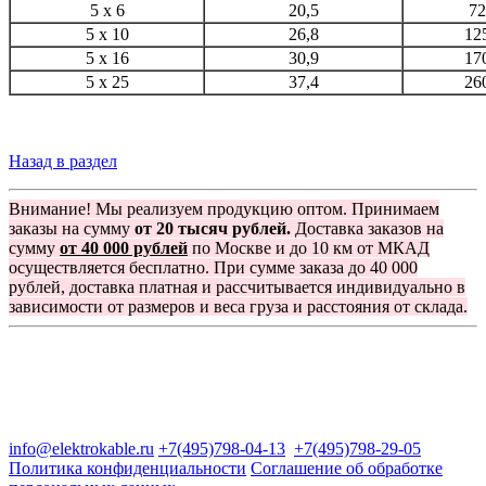
5 x 6
20,5
72
5 x 10
26,8
12
5 x 16
30,9
17
5 x 25
37,4
26
Назад в раздел
Внимание! Мы реализуем продукцию оптом. Принимаем
заказы на сумму
от 20 тысяч рублей.
Доставка заказов на
сумму
от 40 000 рублей
по Москве и до 10 км от МКАД
осуществляется бесплатно. При сумме заказа до 40 000
рублей, доставка платная и рассчитывается индивидуально в
зависимости от размеров и веса груза и расстояния от склада.
Группа компаний "Электрокабель"
125480, Москва, Туристская ул, д.25, корп.1, оф. 21
info@elektrokable.ru
+7(495)798-04-13
+7(495)798-29-05
Политика конфиденциальности
Соглашение об обработке