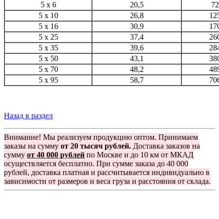
5 x 6
20,5
72
5 x 10
26,8
12
5 x 16
30,9
17
5 x 25
37,4
26
5 х 35
39,6
28
5 х 50
43,1
38
5 х 70
48,2
48
5 х 95
58,7
70
Назад в раздел
Внимание! Мы реализуем продукцию оптом. Принимаем
заказы на сумму
от 20 тысяч рублей.
Доставка заказов на
сумму
от 40 000 рублей
по Москве и до 10 км от МКАД
осуществляется бесплатно. При сумме заказа до 40 000
рублей, доставка платная и рассчитывается индивидуально в
зависимости от размеров и веса груза и расстояния от склада.
Группа компаний "Электрокабель"