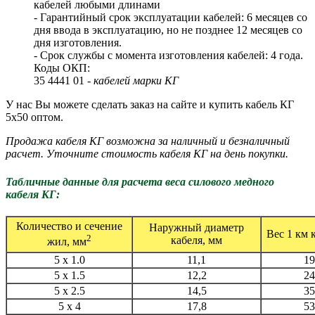
кабелей любыми длинами
- Гарантийный срок эксплуатации кабелей: 6 месяцев со
дня ввода в эксплуатацию, но не позднее 12 месяцев со
дня изготовления.
- Срок службы с момента изготовления кабелей: 4 года.
Коды ОКП:
35 4441 01 -
кабелей марки КГ
У нас Вы можете сделать заказ на сайте и купить кабель КГ
5х50 оптом.
Продажа кабеля КГ возможна за наличный и безналичный
расчет. Уточните стоимость кабеля КГ на день покупки.
Табличные данные для расчета веса силового медного
кабеля КГ:
Количество и сечение
Наружный диаметр
Вес 1 км к
2
кабеля, мм
жил, мм
5 x 1.0
11,1
19
5 x 1.5
12,2
24
5 x 2.5
14,5
35
5 x 4
17,8
53