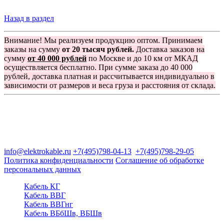
Назад в раздел
Внимание! Мы реализуем продукцию оптом. Принимаем
заказы на сумму
от 20 тысяч рублей.
Доставка заказов на
сумму
от 40 000 рублей
по Москве и до 10 км от МКАД
осуществляется бесплатно. При сумме заказа до 40 000
рублей, доставка платная и рассчитывается индивидуально в
зависимости от размеров и веса груза и расстояния от склада.
Группа компаний "Электрокабель"
125480, Москва, Туристская ул, д.25, корп.1, оф. 21
info@elektrokable.ru
+7(495)798-04-13
+7(495)798-29-05
Политика конфиденциальности
Соглашение об обработке
персональных данных
Кабель КГ
Кабель ВВГ
Кабель ВВГнг
Кабель ВБбШв, ВБШв