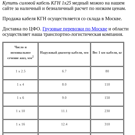
Купить силовой кабель КГН 1х25
медный можно на нашем
сайте за наличный и безналичный расчет по низким ценам.
Продажа кабеля КГН осуществляется со склада в Москве.
Доставка по ЦФО.
Грузовые перевозки по Москве
и области
осуществляет наша транспортно-логистическая компания.
Число и
номинальное
Наружный диаметр кабеля, мм
Вес 1 км кабеля, кг
2
сечение жил, мм
1 x 2.5
6.7
80
1 x 4
8.0
110
1 x 6
9.0
150
1 x 10
11.1
230
1 x 16
12.4
310