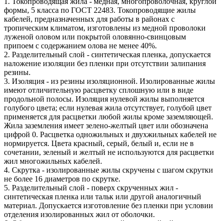
1. Токопроводящая жила - медная, многопроволочная, круглой
формы, 5 класса по ГОСТ 22483. Токопроводящие жилы
кабелей, предназначенных для работы в районах
с
тропическим климатом, изготовлены из медной проволоки
луженой оловом или покрытой оловянно-свинцовым
припоем с содержанием олова не менее 40%.
2. Разделительный слой - синтетическая пленка, допускается
наложение изоляции без пленки при отсутствии залипания
резины.
3. Изоляция - из резины изоляционной. Изолированные жилы
имеют отличительную расцветку сплошную или в виде
продольной полосы. Изоляция нулевой жилы
выполняется
голубого цвета; если нулевая жила отсутствует, голубой цвет
применяется для расцветки любой жилы кроме заземляющей.
Жила заземления имеет
зелено-желтый цвет или обозначена
цифрой 0. Расцветка одножильных и двухжильных кабелей не
нормируется. Цвета красный, серый, белый и, если не в
сочетании,
зеленый и желтый не используются для расцветки
жил многожильных кабелей.
4. Скрутка - изолированные жилы скручены с шагом скрутки
не более 16 диаметров по скрутке.
5. Разделительный слой - поверх скрученных жил -
синтетическая пленка или тальк или другой аналогичный
материал. Допускается изготовление без пленки при условии
отделения изолированных жил от оболочки.