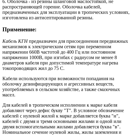
6. Оболочка - из резины шланговой маслостойкой, не
распространяющей горение. Оболочка кабелей,
предназначенных для эксплуатации в тропических условиях,
изготовлена из антисептированной резины.
Применение:
Кабель КГН
предназначен для присоединения передвижных
механизмов к электрическим сетям при переменном
напряжении 660В частотой до 400 Гц или постоянном
напряжении 1000В, при изгибах с радиусом не менее 8
диаметров кабеля при допустимой температуре нагрева
токопроводящих жил до 75 С.
Кабели используются при возможности попадания на
оболочку дезинфицирующих и агрессивных веществ,
употребляемых в сельском хозяйстве, а также смазочных
масел.
Для кабелей в тропическом исполнении к марке кабеля
добавляют через дефис букву "Т". В условное обозначение
кабелей с нулевой жилой к марке добавляется буква
"н",
кабелей с двумя и тремя основными жилами и одной или
двумя вспомогательными жилами добавляется буква "в".
Номинальное сечение нулевой жилы, жилы
заземления и