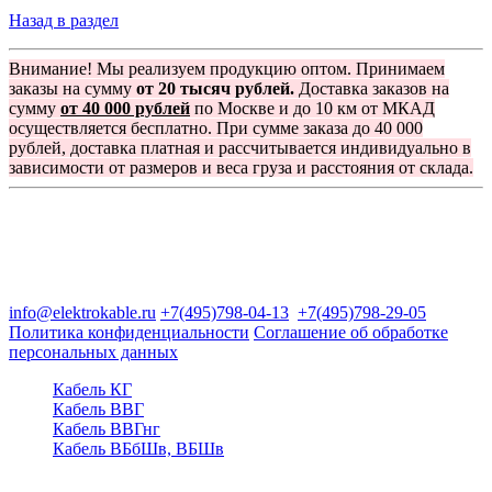
Назад в раздел
Внимание! Мы реализуем продукцию оптом. Принимаем
заказы на сумму
от 20 тысяч рублей.
Доставка заказов на
сумму
от 40 000 рублей
по Москве и до 10 км от МКАД
осуществляется бесплатно. При сумме заказа до 40 000
рублей, доставка платная и рассчитывается индивидуально в
зависимости от размеров и веса груза и расстояния от склада.
Группа компаний "Электрокабель"
125480, Москва, Туристская ул, д.25, корп.1, оф. 21
info@elektrokable.ru
+7(495)798-04-13
+7(495)798-29-05
Политика конфиденциальности
Соглашение об обработке
персональных данных
Кабель КГ
Кабель ВВГ
Кабель ВВГнг
Кабель ВБбШв, ВБШв