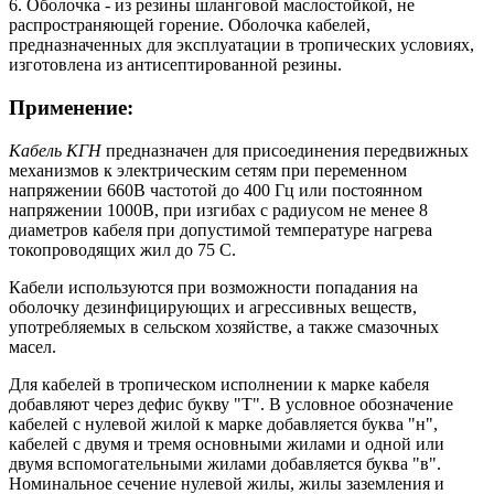
6. Оболочка - из резины шланговой маслостойкой, не
распространяющей горение. Оболочка кабелей,
предназначенных для эксплуатации в тропических условиях,
изготовлена из антисептированной резины.
Применение:
Кабель КГН
предназначен для присоединения передвижных
механизмов к электрическим сетям при переменном
напряжении 660В частотой до 400 Гц или постоянном
напряжении 1000В, при изгибах с радиусом не менее 8
диаметров кабеля при допустимой температуре нагрева
токопроводящих жил до 75 С.
Кабели используются при возможности попадания на
оболочку дезинфицирующих и агрессивных веществ,
употребляемых в сельском хозяйстве, а также смазочных
масел.
Для кабелей в тропическом исполнении к марке кабеля
добавляют через дефис букву "Т". В условное обозначение
кабелей с нулевой жилой к марке добавляется буква
"н",
кабелей с двумя и тремя основными жилами и одной или
двумя вспомогательными жилами добавляется буква "в".
Номинальное сечение нулевой жилы, жилы
заземления и