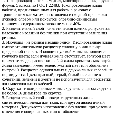
1. Токопроводящая жила - медная, многопроволочная, круглой
формы, 5 класса по ГОСТ 22483. Токопроводящие жилы
кабелей, предназначенных для работы в районах
с
тропическим климатом, изготовлены из медной проволоки
луженой оловом или покрытой оловянно-свинцовым
припоем с содержанием олова не менее 40%.
2. Разделительный слой - синтетическая пленка, допускается
наложение изоляции без пленки при отсутствии залипания
резины.
3. Изоляция - из резины изоляционной. Изолированные жилы
имеют отличительную расцветку сплошную или в виде
продольной полосы. Изоляция нулевой жилы
выполняется
голубого цвета; если нулевая жила отсутствует, голубой цвет
применяется для расцветки любой жилы кроме заземляющей.
Жила заземления имеет
зелено-желтый цвет или обозначена
цифрой 0. Расцветка одножильных и двухжильных кабелей не
нормируется. Цвета красный, серый, белый и, если не в
сочетании,
зеленый и желтый не используются для расцветки
жил многожильных кабелей.
4. Скрутка - изолированные жилы скручены с шагом скрутки
не более 16 диаметров по скрутке.
5. Разделительный слой - поверх скрученных жил -
синтетическая пленка или тальк или другой аналогичный
материал. Допускается изготовление без пленки при условии
отделения изолированных жил от оболочки.