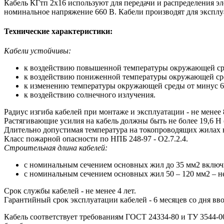
Кабель КГтп 2х16 используют для передачи и распределения э
номинальное напряжение 660 В. Кабели производят для экспл
Технические характеристики:
Кабели устойчивы:
к воздействию повышенной температуры окружающей ср
к воздействию пониженной температуры окружающей ср
к изменению температуры окружающей среды от минус 6
к воздействию солнечного излучения.
Радиус изгиба кабелей при монтаже и эксплуатации - не менее 
Растягивающие усилия на кабель должны быть не более 19,6 Н (
Длительно допустимая температура на токопроводящих жилах 
Класс пожарной опасности по НПБ 248-97 - О2.7.2.4.
Строительная длина кабелей:
с номинальным сечением основных жил до 35 мм2 включи
с номинальным сечением основных жил 50 – 120 мм2 – не
Срок службы кабелей - не менее 4 лет.
Гарантийный срок эксплуатации кабелей - 6 месяцев со дня вв
Кабель соответствует требованиям ГОСТ 24334-80 и ТУ 3544-0