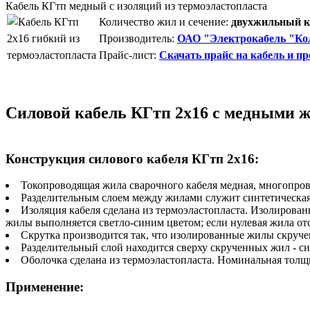
Кабель КГтп медный с изоляций из термоэластопласта
Количество жил и сечение:
двухжильный ка
Производитель:
ОАО "Электрокабель "Кол
Прайс-лист:
Скачать прайс на кабель и пр
Силовой кабель КГтп 2х16 с медными ж
Конструкция силового кабеля КГтп 2х16:
Токопроводящая жила сварочного кабеля медная, многопров
Разделительным слоем между жилами служит синтетическая 
Изоляция кабеля сделана из термоэластопласта. Изолирова
жилы выполняется светло-синим цветом; если нулевая жила от
Скрутка производится так, что изолированные жилы скручен
Разделительный слой находится сверху скрученных жил - си
Оболочка сделана из термоэластопласта. Номинальная тол
Применение: