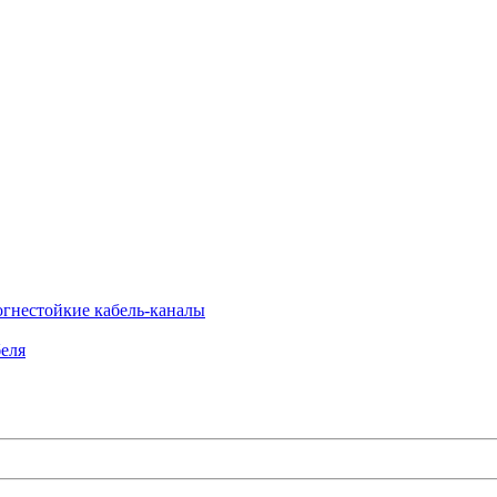
огнестойкие кабель-каналы
еля