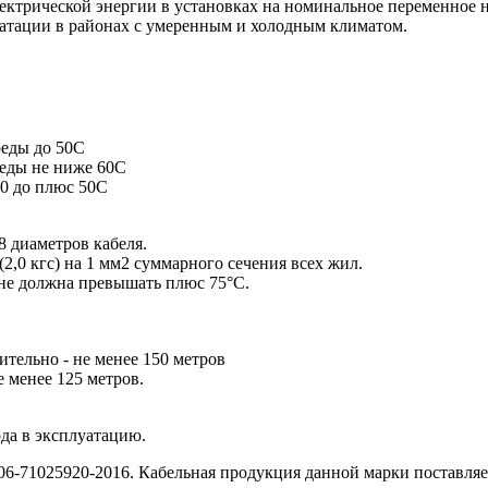
лектрической энергии в установках на номинальное переменное 
уатации в районах с умеренным и холодным климатом.
еды до 50С
еды не ниже 60С
0 до плюс 50С
8 диаметров кабеля.
2,0 кгс) на 1 мм2 суммарного сечения всех жил.
не должна превышать плюс 75°С.
тельно - не менее 150 метров
 менее 125 метров.
ода в эксплуатацию.
06-71025920-2016. Кабельная продукция данной марки поставляе