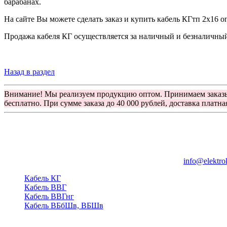
барабанах.
На сайте Вы можете сделать заказ и купить кабель КГтп 2х16 о
Продажа кабеля КГ осуществляется за наличный и безналичный 
Назад в раздел
Внимание! Мы реализуем продукцию оптом. Принимаем заказ
бесплатно. При сумме заказа до 40 000 рублей, доставка платна
Группа компаний "Электрокабель"
125480, Москва, Туристская ул, д.25, корп.1, оф. 21
info@elektro
Кабель КГ
Кабель ВВГ
Кабель ВВГнг
Кабель ВБбШв, ВБШв