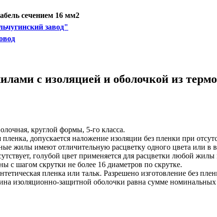
бель сечением 16 мм2
ьчугинский завод"
овод
илами с изоляцией и оболочкой из термо
олочная, круглой формы, 5-го класса.
пленка, допускается наложение изоляции без пленки при отсут
нные жилы имеют отличительную расцветку одного цвета или в 
сутствует, голубой цвет применяется для расцветки любой жилы
ы с шагом скрутки не более 16 диаметров по скрутке.
нтетическая пленка или тальк. Разрешено изготовление без пле
щина изоляционно-защитной оболочки равна сумме номинальных