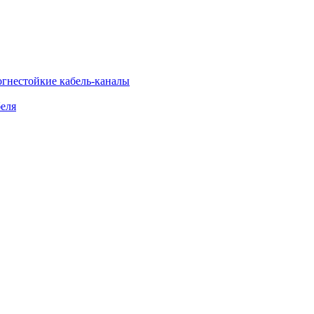
огнестойкие кабель-каналы
еля